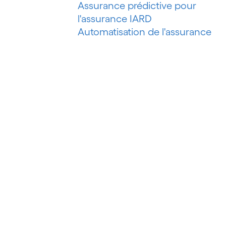
Assurance prédictive pour
l'assurance IARD
Automatisation de l'assurance
IARD
Automatisation de l'évaluation de
risques
Automatisation des processus
Automatisation du marketing
Automatisation du pétrole et du
gaz
Automatisation du recouvrement
de créances
Automatisation intelligente
Automatisation intelligente des
processus
Automatisation robotisée des
processus (RPA)