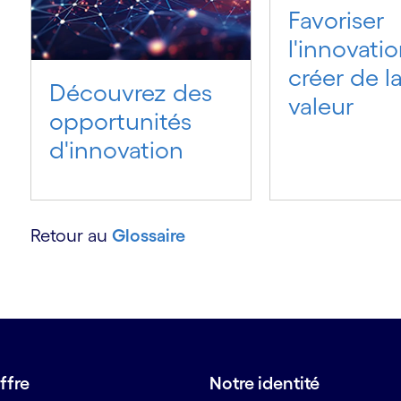
Favoriser
l'innovatio
créer de l
Découvrez des
valeur
opportunités
d'innovation
é
Retour au
Glossaire
ffre
Notre identité