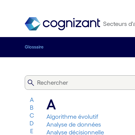
Secteurs d'a
Glossaire
A
A
B
C
Algorithme évolutif
D
Analyse de données
E
Analyse décisionnelle