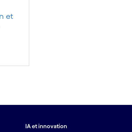
n et
a
IA et innovation