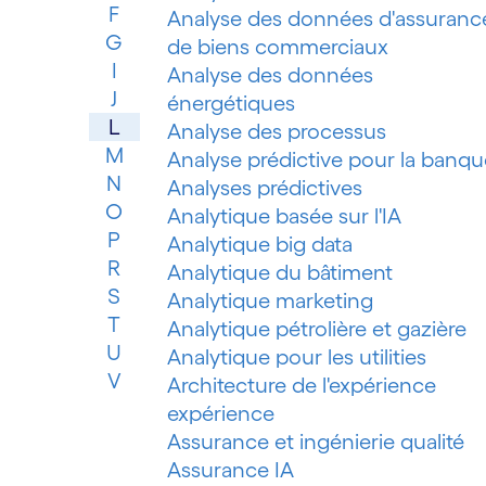
F
Analyse des données d'assuranc
G
de biens commerciaux
I
Analyse des données
J
énergétiques
L
Analyse des processus
M
Analyse prédictive pour la banqu
N
Analyses prédictives
O
Analytique basée sur l'IA
P
Analytique big data
R
Analytique du bâtiment
S
Analytique marketing
T
Analytique pétrolière et gazière
U
Analytique pour les utilities
V
Architecture de l'expérience
expérience
Assurance et ingénierie qualité
Assurance IA