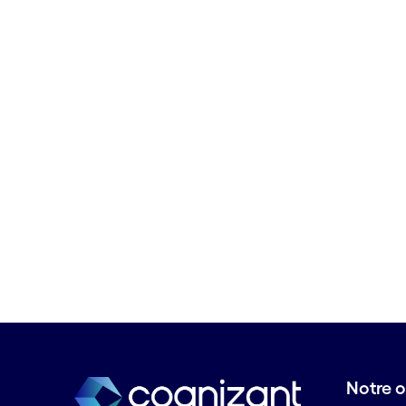
Design d'expérience utilisateur
Design produit axé sur
l'innovation
Desktop as a Service
Détection des fraudes
Développement Agile
Développement d'applications
Développement de produit fond
sur l'innovation
Développement de produits
numériques
DevOps
Digital business
Digital engineering
Données non structurées
Données périssables
Données structurées
Notre o