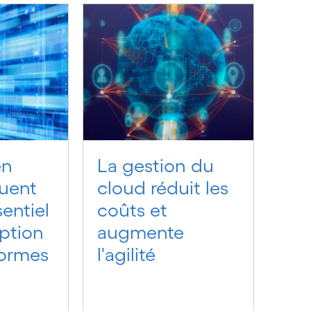
en
La gestion du
ouent
cloud réduit les
sentiel
coûts et
ption
augmente
formes
l'agilité