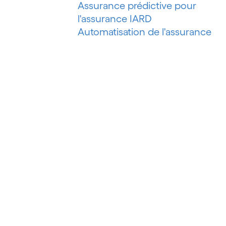
Assurance prédictive pour
l'assurance IARD
Automatisation de l'assurance
IARD
Automatisation de l'évaluation de
risques
Automatisation des processus
Automatisation du marketing
Automatisation du pétrole et du
gaz
Automatisation du recouvrement
de créances
Automatisation intelligente
Automatisation intelligente des
processus
Automatisation robotisée des
processus (RPA)