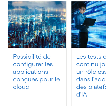
Possibilité de
Les tests 
configurer les
continu j
applications
un rôle es
conçues pour le
dans l'ado
cloud
des plate
d'IA