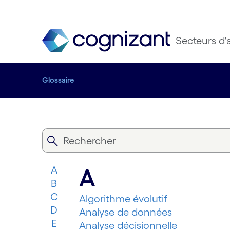
Secteurs d'a
Glossaire
A
A
B
C
Algorithme évolutif
D
Analyse de données
E
Analyse décisionnelle