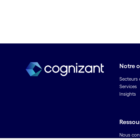
Confidentialité des données
Conseil des données du cloud
Conseil pour le secteur pétrolier
et gazier
Convergence IT/OT
Core modernisation
Cybersécurité
Cycle de vie du développement
Notre o
des agents
Secteurs d
D
Services
Insights
Data mining
Deep learning
Déploiement cloud
Ressou
Des entreprises prêtes pour
l'avenir
Nous con