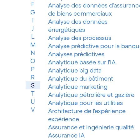
F
Analyse des données d'assuranc
G
de biens commerciaux
I
Analyse des données
J
énergétiques
L
Analyse des processus
M
Analyse prédictive pour la banqu
N
Analyses prédictives
O
Analytique basée sur l'IA
P
Analytique big data
R
Analytique du bâtiment
S
Analytique marketing
T
Analytique pétrolière et gazière
U
Analytique pour les utilities
V
Architecture de l'expérience
expérience
Assurance et ingénierie qualité
Assurance IA