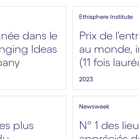
Ethisphere Institute
nnée dans le
Prix de l'ent
nging Ideas
au monde, in
pany
(11 fois lauré
2023
Newsweek
les plus
N° 1 des lieu
du
appréciés de