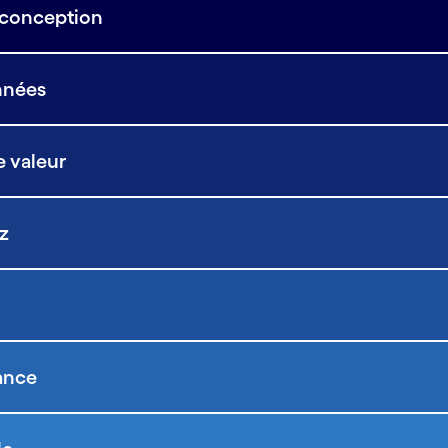
a conception
nnées
e valeur
z
iance