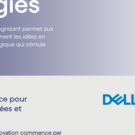
gies
Cognizant permet aux
ment les idées en
gique qui stimule
ce pour
dées et
novation commence par