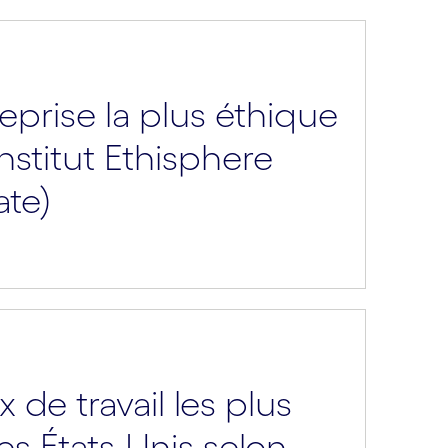
reprise la plus éthique
stitut Ethisphere
ate)
x de travail les plus
s États-Unis selon