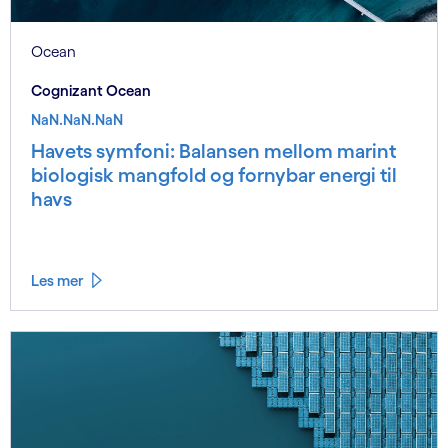
Ocean
Cognizant Ocean
NaN.NaN.NaN
Havets symfoni: Balansen mellom marint
biologisk mangfold og fornybar energi til
havs
Les mer