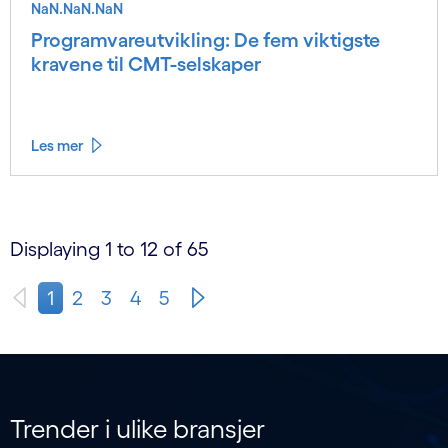
NaN.NaN.NaN
Programvareutvikling: De fem viktigste
kravene til CMT-selskaper
Les mer
Displaying 1 to 12 of 65
1
2
3
4
5
Trender i ulike bransjer