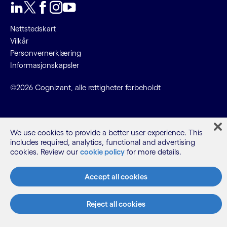
LinkedIn
Twitter
Facebook
Instagram
YouTube
Nettstedskart
Vilkår
Personvernerklæring
Informasjonskapsler
©2026 Cognizant, alle rettigheter forbeholdt
We use cookies to provide a better user experience. This
includes required, analytics, functional and advertising
cookies. Review our
cookie policy
for more details.
Accept all cookies
Reject all cookies