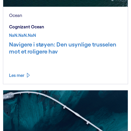
Ocean
Cognizant Ocean
NaN.NaN.NaN
Navigere i støyen: Den usynlige trusselen
mot et roligere hav
Les mer