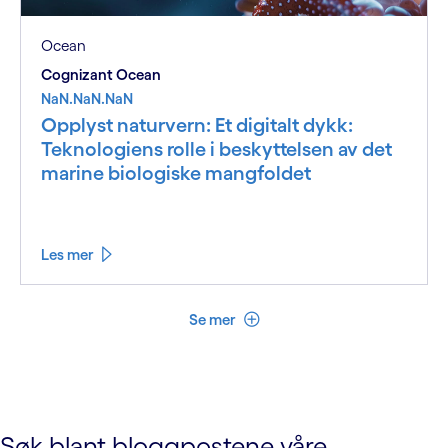
Ocean
Cognizant Ocean
NaN.NaN.NaN
Opplyst naturvern: Et digitalt dykk:
Teknologiens rolle i beskyttelsen av det
marine biologiske mangfoldet
Les mer
Se mindre
Se mer
Søk blant bloggpostene våre