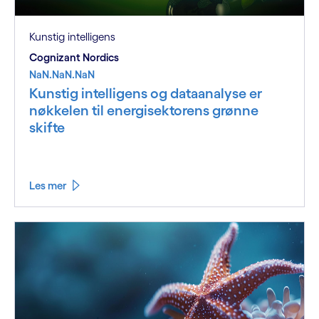
Kunstig intelligens
Cognizant Nordics
NaN.NaN.NaN
Kunstig intelligens og dataanalyse er
nøkkelen til energisektorens grønne
skifte
Les mer