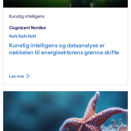
Kunstig intelligens
Cognizant Nordics
NaN.NaN.NaN
Kunstig intelligens og dataanalyse er
nøkkelen til energisektorens grønne skifte
Les mer