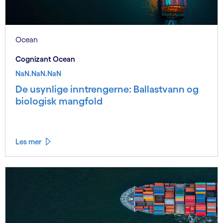
Ocean
Cognizant Ocean
NaN.NaN.NaN
De usynlige inntrengerne: Ballastvann og
biologisk mangfold
Les mer