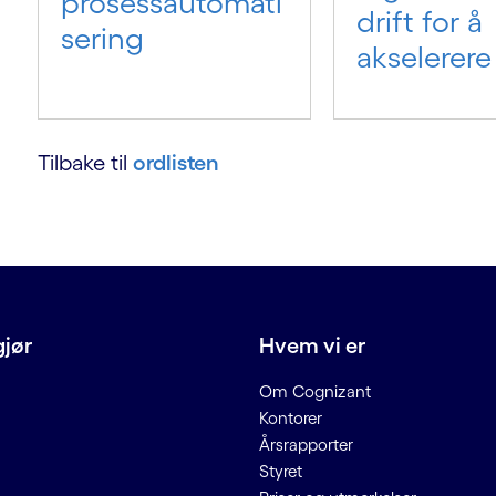
prosessautomati
drift for å
sering
akselerere
Tilbake til
ordlisten
gjør
Hvem vi er
Om Cognizant
Kontorer
Årsrapporter
Styret