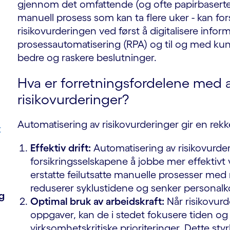
gjennom det omfattende (og ofte papirbaserte)
manuell prosess som kan ta flere uker - kan fo
risikovurderingen ved først å digitalisere info
prosessautomatisering (RPA) og til og med kuns
bedre og raskere beslutninger.
Hva er forretningsfordelene med 
risikovurderinger?
Automatisering av risikovurderinger gir en rekk
t
Effektiv drift:
Automatisering av risikovurder
forsikringsselskapene å jobbe mer effektivt
erstatte feilutsatte manuelle prosesser med
reduserer syklustidene og senker personal
g
Optimal bruk av arbeidskraft:
Når risikovurd
oppgaver, kan de i stedet fokusere tiden og
virksomhetskritiske prioriteringer. Dette sty