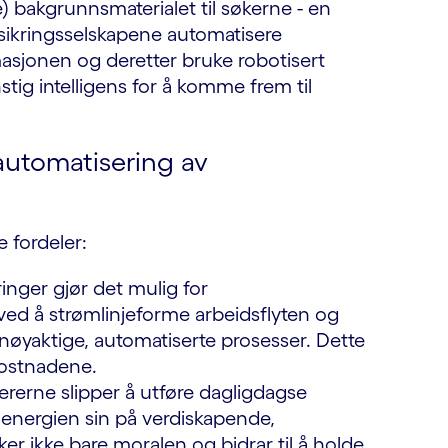
 bakgrunnsmaterialet til søkerne - en
rsikringsselskapene automatisere
rmasjonen og deretter bruke robotisert
tig intelligens for å komme frem til
automatisering av
e fordeler:
inger gjør det mulig for
 ved å strømlinjeforme arbeidsflyten og
 nøyaktige, automatiserte prosesser. Dette
kostnadene.
ererne slipper å utføre dagligdagse
 energien sin på verdiskapende,
rker ikke bare moralen og bidrar til å holde