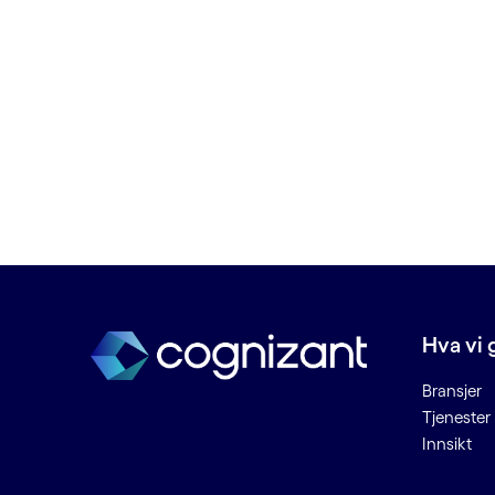
C
Chatbots
Cloud deployment
Cloud managed services
Connected Places
Cybersikkerhet
D
Data lake
Data som kan ødelegges
Hva vi 
Dataetikk
Bransjer
Datahygiene
Tjenester
Datainntak
Innsikt
Datamigrering
Dataplattform