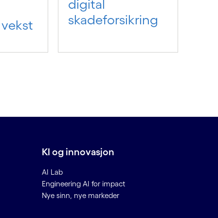
digital
skadeforsikring
 vekst
KI og innovasjon
AI Lab
Engineering AI for impact
Nye sinn, nye markeder