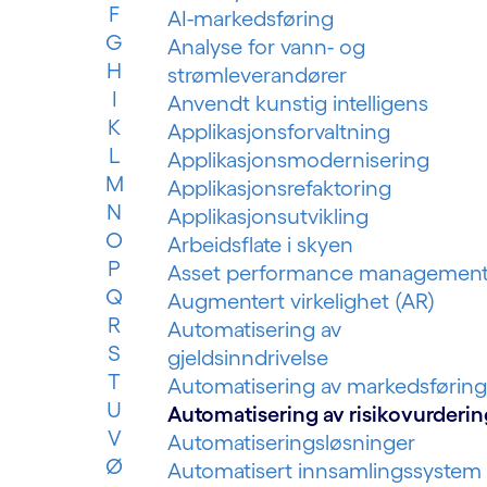
F
AI-markedsføring
G
Analyse for vann- og
H
strømleverandører
I
Anvendt kunstig intelligens
K
Applikasjonsforvaltning
L
Applikasjonsmodernisering
M
Applikasjonsrefaktoring
N
Applikasjonsutvikling
O
Arbeidsflate i skyen
P
Asset performance managemen
Q
Augmentert virkelighet (AR)
R
Automatisering av
S
gjeldsinndrivelse
T
Automatisering av markedsføring
U
Automatisering av risikovurderin
V
Automatiseringsløsninger
Ø
Automatisert innsamlingssystem