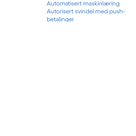
Automatisert maskinlæring
Autorisert svindel med push-
betalinger
B
Bankteknologiske løsninger
Bankvirksomhet som en tjeneste
Bankvirksomhet som plattform
Betalingssvindel i sanntid
Big data
Big data-analyse
Business intelligence
Byggstyringssystem
Byggteknologi
Bygningsanalyser
BYOD (Ta med din egen enhet)