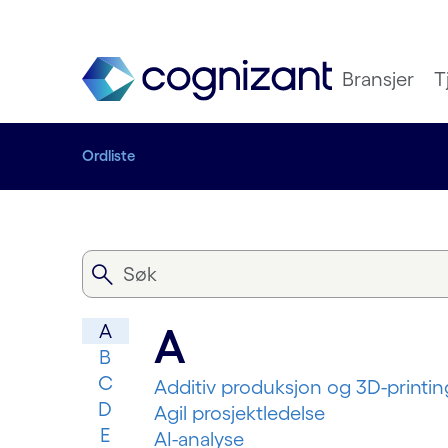
Bransjer
T
Ordliste
A
A
B
C
Additiv produksjon og 3D-printin
D
Agil prosjektledelse
E
AI-analyse