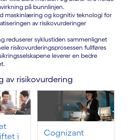
nvirkning på bunnlinjen.
maskinlæring og kognitiv teknologi for
atiseringen av risikovurderinger
ng reduserer syklustiden sammenlignet
le risikovurderingsprosessen fullføres
rsikringsselskapene leverer en bedre
et.
 av risikovurdering
et
Cognizant
ftet i