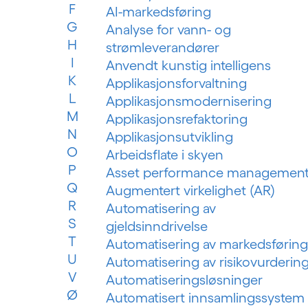
F
AI-markedsføring
G
Analyse for vann- og
H
strømleverandører
I
Anvendt kunstig intelligens
K
Applikasjonsforvaltning
L
Applikasjonsmodernisering
M
Applikasjonsrefaktoring
N
Applikasjonsutvikling
O
Arbeidsflate i skyen
P
Asset performance managemen
Q
Augmentert virkelighet (AR)
R
Automatisering av
S
gjeldsinndrivelse
T
Automatisering av markedsføring
U
Automatisering av risikovurderin
V
Automatiseringsløsninger
Ø
Automatisert innsamlingssystem