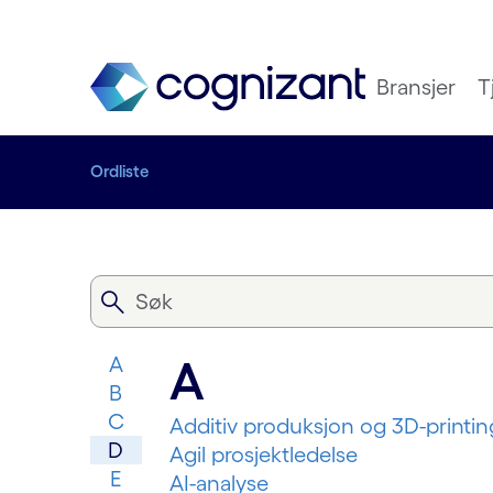
Bransjer
T
Ordliste
A
A
B
C
Additiv produksjon og 3D-printin
D
Agil prosjektledelse
E
AI-analyse