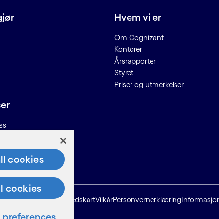
gjør
Hvem vi er
Om Cognizant
Kontorer
Årsrapporter
Styret
Priser og utmerkelser
ser
ss
n til leverandører
ll cookies
ll cookies
Nettstedskart
Vilkår
Personvernerklæring
Informasjo
preferences