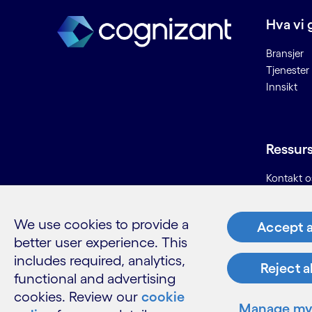
C
Hva vi 
Bransjer
Chatbots
Tjenester
Cloud deployment
Innsikt
Cloud managed services
Connected Places
Cybersikkerhet
Ressur
D
Kontakt o
Karriere
Data lake
Informasjo
Data som kan ødelegges
We use cookies to provide a
Accept a
Ordliste
Dataetikk
better user experience. This
Datahygiene
includes required, analytics,
Reject a
Datainntak
functional and advertising
Datamigrering
cookies. Review our
cookie
LinkedIn
Twitter
Facebook
Instagram
YouTube
Dataplattform
Manage my 