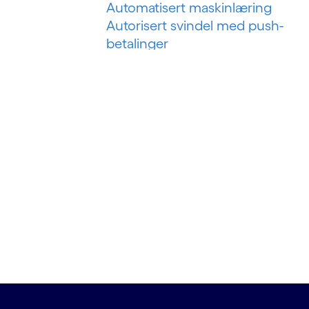
Automatisert maskinlæring
Autorisert svindel med push-
betalinger
B
Bankteknologiske løsninger
Bankvirksomhet som en tjeneste
Bankvirksomhet som plattform
Betalingssvindel i sanntid
Big data
Big data-analyse
Business intelligence
Byggstyringssystem
Byggteknologi
Bygningsanalyser
BYOD (Ta med din egen enhet)