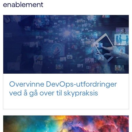
enablement
Overvinne DevOps-utfordringer
ved å gå over til skypraksis