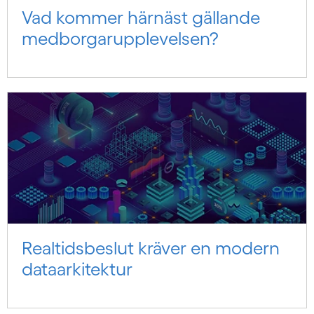
Vad kommer härnäst gällande
medborgarupplevelsen?
Realtidsbeslut kräver en modern
dataarkitektur