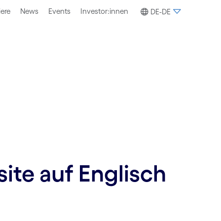
iere
News
Events
Investor:innen
DE-DE
site auf Englisch