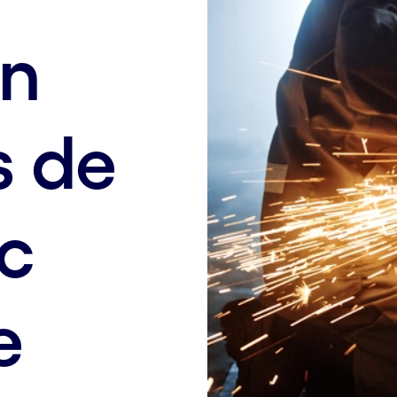
on
s de
c
e