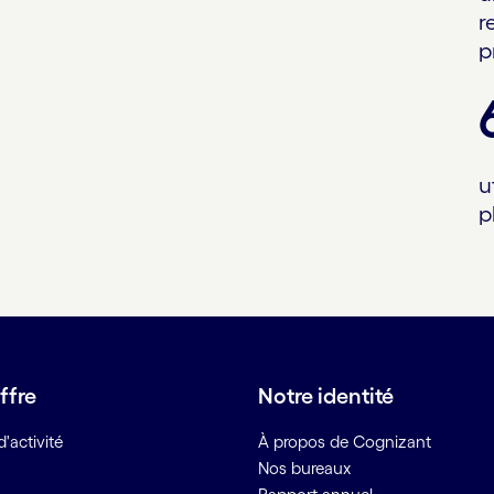
r
p
u
p
ffre
Notre identité
'activité
À propos de Cognizant
Nos bureaux