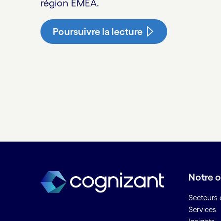
région EMEA.
Poursuivre la lecture
Notre o
Secteurs d
Services