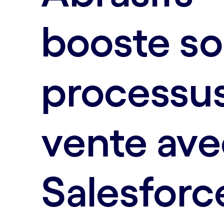
booste s
processu
vente ave
Salesforc