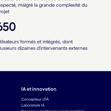
especté, malgré la grande complexité du
rojet
650
tilsateurs formés et intégrés, dont
lusieurs dizaines d'intervenants externes
IA et innovation
Concepteur d'IA
Laboratoire IA