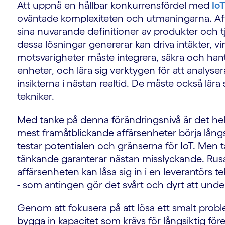
Att uppnå en hållbar konkurrensfördel med
Io
oväntade komplexiteten och utmaningarna. Aff
sina nuvarande definitioner av produkter och tjä
dessa lösningar genererar kan driva intäkter, v
motsvarigheter måste integrera, säkra och hant
g
enheter, och lära sig verktygen för att analyse
insikterna i nästan realtid. De måste också lära
tekniker.
Med tanke på denna förändringsnivå är det helt 
mest framåtblickande affärsenheter börja lå
testar potentialen och gränserna för IoT. Men 
tänkande garanterar nästan misslyckande. Rusar
affärsenheten kan låsa sig in i en leverantörs t
-
- som antingen gör det svårt och dyrt att under
Genom att fokusera på att lösa ett smalt prob
bygga in kapacitet som krävs för långsiktig fö