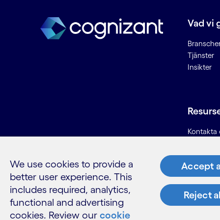
(fraud intelligence)
Design av användarupplevelse
Vad vi 
Desktop as a Service
DevOps
Bransche
Tjänster
Digital drift
Insikter
Digital fabrik
Digital företagsbank
Digital förmögenhetsförvaltning
Digital plattform
Resurs
Digital process för
Kontakta 
produktutveckling
Karriär
Digital produktutveckling
Informatio
Digital skrivtavla (digital
We use cookies to provide a
Accept a
Ordlista
whiteboard)
better user experience. This
Digital tjänst för
includes required, analytics,
Reject a
produktutveckling
functional and advertising
Digital transformation
cookies. Review our
cookie