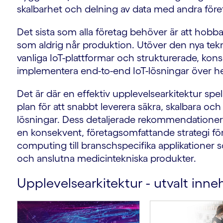
skalbarhet och delning av data med andra för
Det sista som alla företag behöver är att hobbas
som aldrig når produktion. Utöver den nya tek
vanliga IoT-plattformar och strukturerade, kon
implementera end-to-end IoT-lösningar över h
Det är där en effektiv upplevelsearkitektur spe
plan för att snabbt leverera säkra, skalbara och
lösningar. Dess detaljerade rekommendationer
en konsekvent, företagsomfattande strategi för 
computing till branschspecifika applikationer 
och anslutna medicintekniska produkter.
Upplevelsearkitektur - utvalt inneh