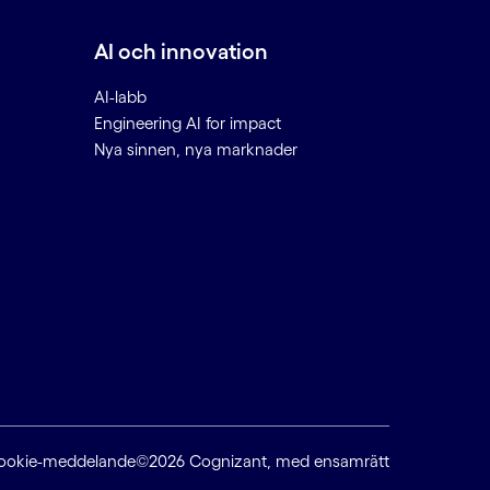
AI och innovation
AI-labb
Engineering AI for impact
Nya sinnen, nya marknader
ookie-meddelande
©2026 Cognizant, med ensamrätt