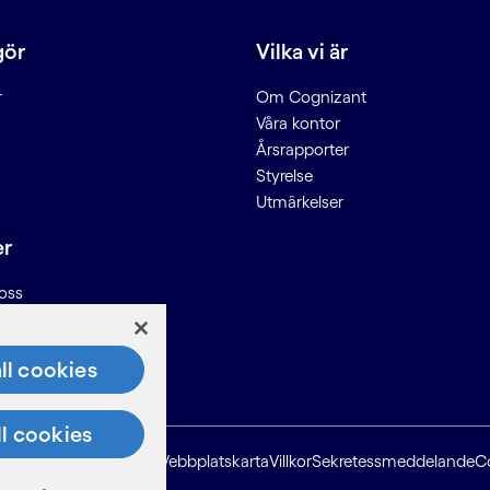
gör
Vilka vi är
r
Om Cognizant
Våra kontor
Årsrapporter
Styrelse
Utmärkelser
er
oss
n till leverantörer
ll cookies
ll cookies
Webbplatskarta
Villkor
Sekretessmeddelande
C