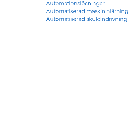
Automationslösningar
Automatiserad maskininlärning
Automatiserad skuldindrivning
Automatiserat inkassosystem
Automatisering av riskbedömnin
Automatisering av
skadeförsäkring
Automatisering för olje- och
gasindustrin
B
Banking as a service (BaaS)
Bedrägeri med auktoriserad push
betalning
Bedrägeri vid omedelbara
betalningar