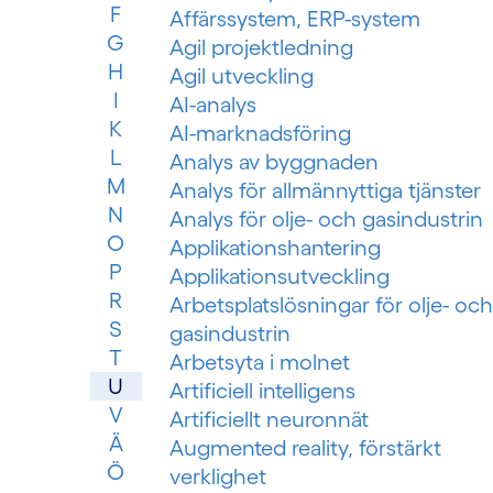
F
Affärssystem, ERP-system
G
Agil projektledning
H
Agil utveckling
I
AI-analys
K
AI-marknadsföring
L
Analys av byggnaden
M
Analys för allmännyttiga tjänster
N
Analys för olje- och gasindustrin
O
Applikationshantering
P
Applikationsutveckling
R
Arbetsplatslösningar för olje- och
S
gasindustrin
T
Arbetsyta i molnet
U
Artificiell intelligens
V
Artificiellt neuronnät
Ä
Augmented reality, förstärkt
Ö
verklighet