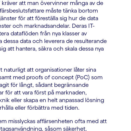
T
kräver att man övervinner många av de
ärsbeslutsfattare måste tänka bortom
nster för att föreställa sig hur de data
inster och marknadsandelar. Deras IT-
era dataflöden från nya klasser av
ra dessa data och leverera de resulterande
 sig att hantera, säkra och skala dessa nya
naturligt att organisationer låter sina
ngsamt med proofs of concept (PoC) som
tagit för långt, sådant begränsande
 för att vara först på marknaden,
eknik eller skapa en helt anpassad lösning
hålla eller förbättra med tiden.
lem misslyckas affärsenheten ofta med att
retagsanvändning, såsom säkerhet,