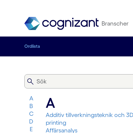
Branscher
Ordlista
A
A
B
C
Additiv tillverkningsteknik och 3D
D
printing
E
Affärsanalys