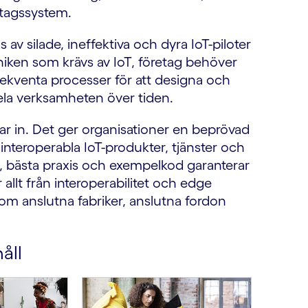
etagssystem.
 av silade, ineffektiva och dyra IoT-piloter
niken som krävs av IoT, företag behöver
sekventa processer för att designa och
ela verksamheten över tiden.
lar in. Det ger organisationer en beprövad
 interoperabla IoT-produkter, tjänster och
, bästa praxis och exempelkod garanterar
allt från interoperabilitet och edge
som anslutna fabriker, anslutna fordon
åll