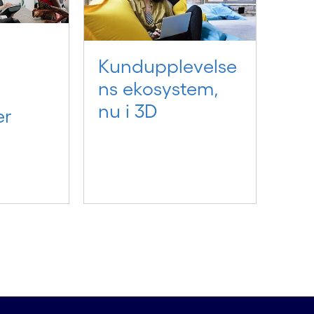
Kundupplevelse
a
ns ekosystem,
nu i 3D
er