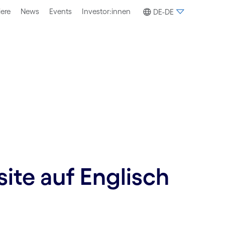
iere
News
Events
Investor:innen
DE-DE
site auf Englisch