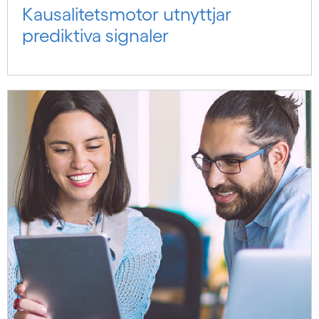
Kausalitets­motor utnyttjar
prediktiva signaler