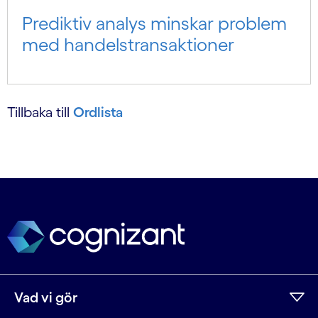
Prediktiv analys minskar problem
med handels­transaktioner
Tillbaka till
Ordlista
Vad vi gör