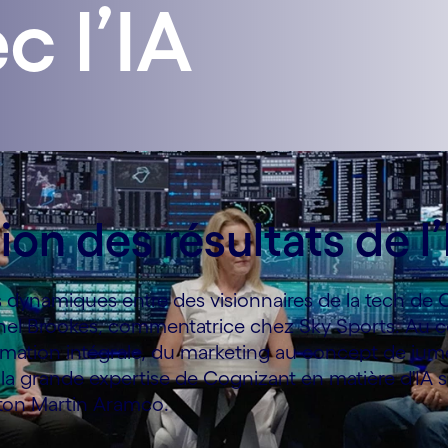
c l’IA
tion des résultats de l
s dynamiques entre des visionnaires de la tech de 
el Brookes, commentatrice chez Sky Sports. Au co
ormation intégrale, du marketing au concept de j
a grande expertise de Cognizant en matière d'IA sec
ton Martin Aramco.