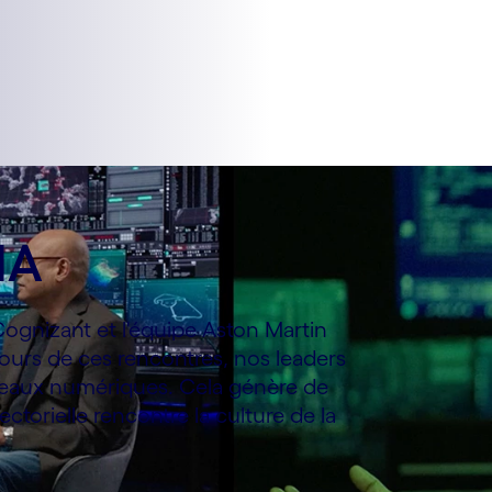
’IA
Cognizant et l'équipe Aston Martin
urs de ces rencontres, nos leaders
umeaux numériques. Cela génère de
torielle rencontre la culture de la