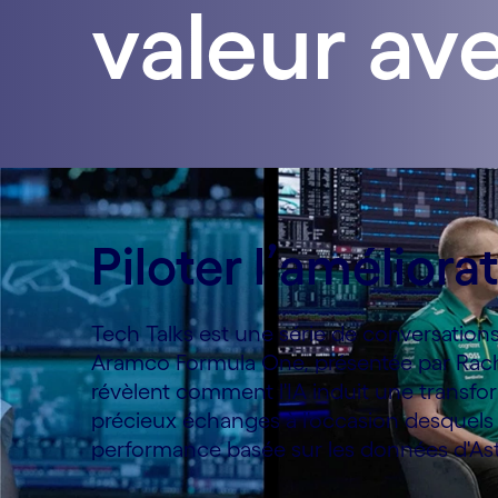
valeur ave
Piloter l’améliora
Tech Talks est une série de conversation
Aramco Formula One, présentée par Rach
révèlent comment l'IA induit une transf
précieux échanges à l'occasion desquels l
performance basée sur les données d'As