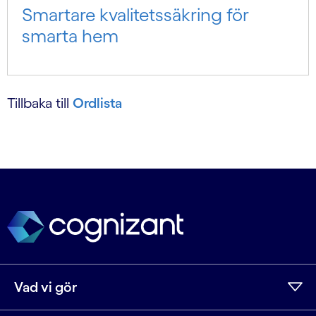
Smartare kvalitetssäkring för
smarta hem
Tillbaka till
Ordlista
Vad vi gör