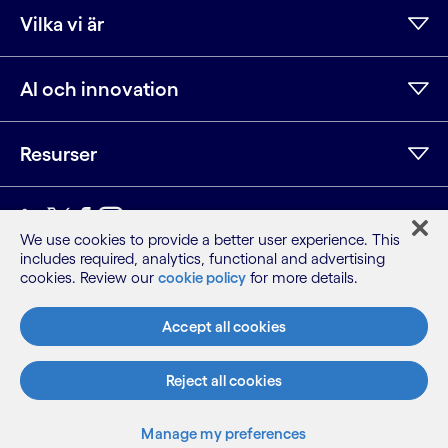
Vilka vi är
AI och innovation
Resurser
LinkedIn
Twitter
Facebook
Instagram
YouTube
We use cookies to provide a better user experience. This
includes required, analytics, functional and advertising
Webbplatskarta
cookies. Review our
cookie policy
for more details.
Villkor
Sekretessmeddelande
Accept all cookies
Cookie-meddelande
©2026 Cognizant, med ensamrätt
Reject all cookies
Manage my preferences