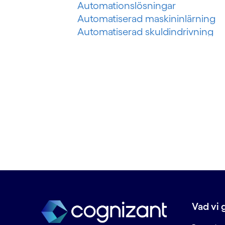
Automationslösningar
Automatiserad maskininlärning
Automatiserad skuldindrivning
Automatiserat inkassosystem
Automatisering av riskbedömnin
Automatisering av
skadeförsäkring
Automatisering för olje- och
gasindustrin
B
Banking as a service (BaaS)
Bedrägeri med auktoriserad push
betalning
Bedrägeri vid omedelbara
Vad vi 
betalningar