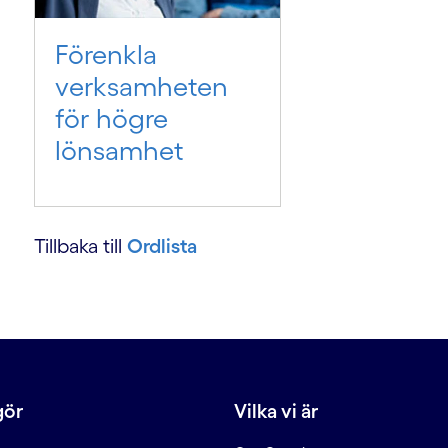
Förenkla
verksamheten
för högre
g
lönsamhet
Tillbaka till
Ordlista
-
gör
Vilka vi är