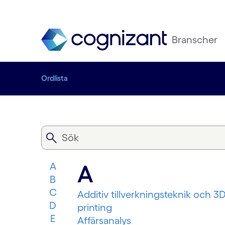
Branscher
Ordlista
A
A
B
C
Additiv tillverkningsteknik och 3D
D
printing
E
Affärsanalys