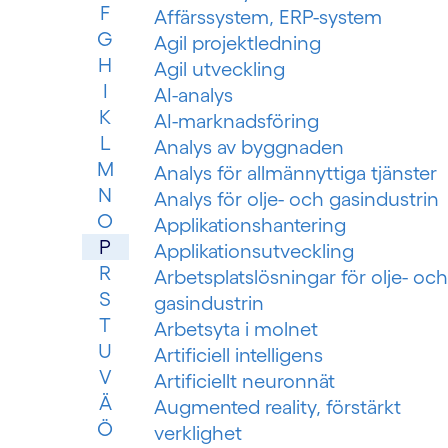
F
Affärssystem, ERP-system
G
Agil projektledning
H
Agil utveckling
I
AI-analys
K
AI-marknadsföring
L
Analys av byggnaden
M
Analys för allmännyttiga tjänster
N
Analys för olje- och gasindustrin
O
Applikationshantering
P
Applikationsutveckling
R
Arbetsplatslösningar för olje- och
S
gasindustrin
T
Arbetsyta i molnet
U
Artificiell intelligens
V
Artificiellt neuronnät
Ä
Augmented reality, förstärkt
Ö
verklighet