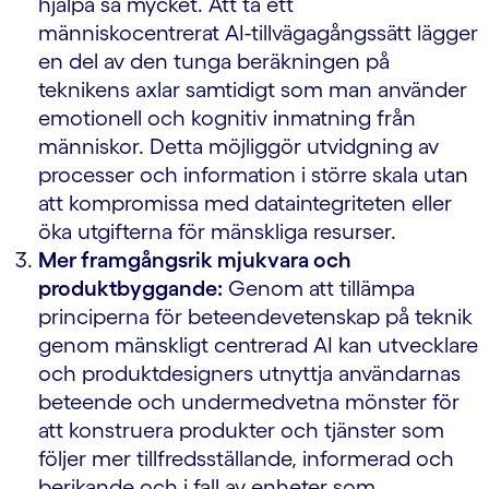
hjälpa så mycket. Att ta ett
människocentrerat AI-tillvägagångssätt lägger
en del av den tunga beräkningen på
teknikens axlar samtidigt som man använder
emotionell och kognitiv inmatning från
människor. Detta möjliggör utvidgning av
processer och information i större skala utan
att kompromissa med dataintegriteten eller
öka utgifterna för mänskliga resurser.
Mer framgångsrik mjukvara och
produktbyggande:
Genom att tillämpa
principerna för beteendevetenskap på teknik
genom mänskligt centrerad AI kan utvecklare
och produktdesigners utnyttja användarnas
beteende och undermedvetna mönster för
att konstruera produkter och tjänster som
följer mer tillfredsställande, informerad och
berikande och i fall av enheter som