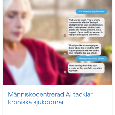
Människo­centrerad AI tacklar
kroniska sjukdomar