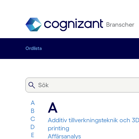
Branscher
Ordlista
A
A
B
C
Additiv tillverkningsteknik och 3D
D
printing
E
Affärsanalys