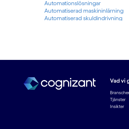
Automationslösningar
Automatiserad maskininlärning
Automatiserad skuldindrivning
Automatiserat inkassosystem
Automatisering av riskbedömnin
Automatisering av
skadeförsäkring
Automatisering för olje- och
gasindustrin
B
Vad vi 
Banking as a service (BaaS)
Bransche
Bedrägeri med auktoriserad push
Tjänster
Insikter
betalning
Bedrägeri vid omedelbara
betalningar