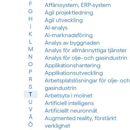
F
Affärssystem, ERP-system
G
Agil projektledning
H
Agil utveckling
I
AI-analys
K
AI-marknadsföring
L
Analys av byggnaden
M
Analys för allmännyttiga tjänster
N
Analys för olje- och gasindustrin
O
Applikationshantering
P
Applikationsutveckling
R
Arbetsplatslösningar för olje- och
S
gasindustrin
T
Arbetsyta i molnet
U
Artificiell intelligens
V
Artificiellt neuronnät
Ä
Augmented reality, förstärkt
Ö
verklighet