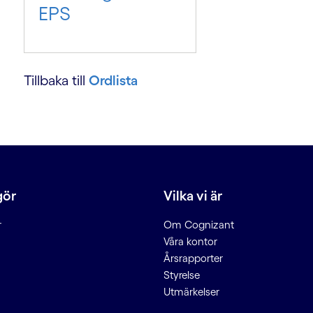
EPS
Tillbaka till
Ordlista
g
gör
Vilka vi är
r
Om Cognizant
-
Våra kontor
Årsrapporter
Styrelse
Utmärkelser