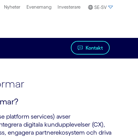
Nyheter
Evenemang
Investerare
SE-SV
Kontakt
formar
rmar?
se platform services) avser
 integrera digitala kundupplevelser (CX),
lass, engagera partnerekosystem och driva