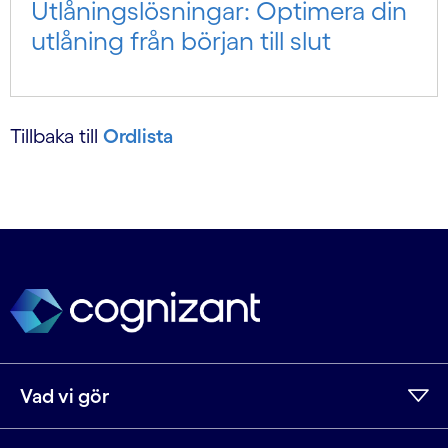
Utlånings­lösningar: Optimera din
utlåning från början till slut
Tillbaka till
Ordlista
Vad vi gör