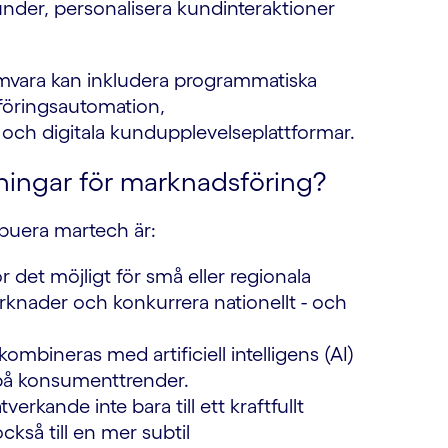
kunder, personalisera kundinteraktioner
amvara kan inkludera programmatiska
föringsautomation,
och digitala kundupplevelseplattformar.
ningar för marknadsföring?
ibuera martech är:
det möjligt för små eller regionala
marknader och konkurrera nationellt - och
ombineras med artificiell intelligens (AI)
 på konsumenttrender.
erkande inte bara till ett kraftfullt
ckså till en mer subtil