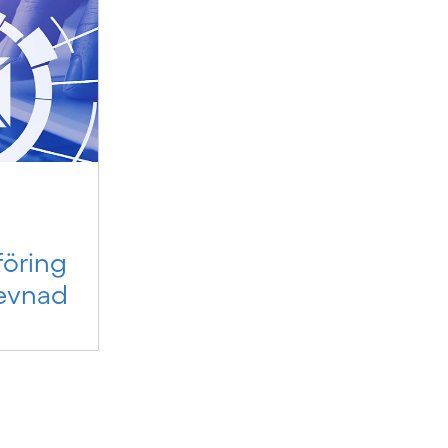
öring
levnad