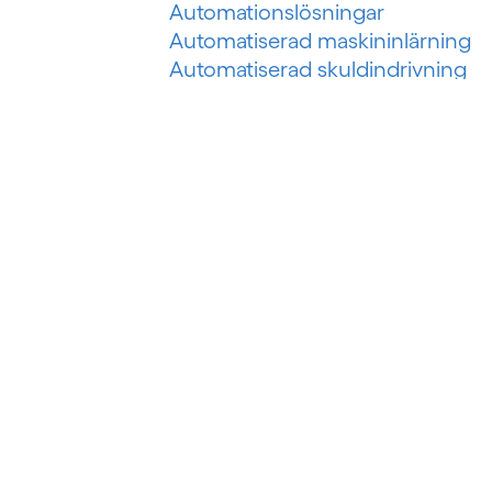
Automationslösningar
Automatiserad maskininlärning
Automatiserad skuldindrivning
Automatiserat inkassosystem
Automatisering av riskbedömnin
Automatisering av
skadeförsäkring
Automatisering för olje- och
gasindustrin
B
Banking as a service (BaaS)
Bedrägeri med auktoriserad push
betalning
Bedrägeri vid omedelbara
betalningar