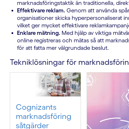
marknadsföringstaktik än traditionella, dire
Effektivare reklam.
Genom att använda spårn
organisationer skicka hyperpersonaliserat i
vilket ger mycket effektivare reklamkampanj
Enklare mätning.
Med hjälp av viktiga mätv
g
online registreras och mätas så att markna
för att fatta mer välgrundade beslut.
Tekniklösningar för marknadsföring
-
Cognizants
marknadsföring
såtgärder