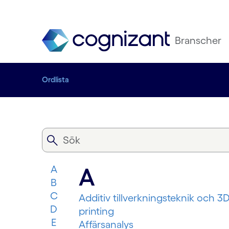
Branscher
Ordlista
A
A
B
C
Additiv tillverkningsteknik och 3D
D
printing
E
Affärsanalys