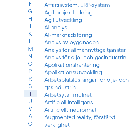
F
Affärssystem, ERP-system
G
Agil projektledning
H
Agil utveckling
I
AI-analys
K
AI-marknadsföring
L
Analys av byggnaden
M
Analys för allmännyttiga tjänster
N
Analys för olje- och gasindustrin
O
Applikationshantering
P
Applikationsutveckling
R
Arbetsplatslösningar för olje- och
S
gasindustrin
T
Arbetsyta i molnet
U
Artificiell intelligens
V
Artificiellt neuronnät
Ä
Augmented reality, förstärkt
Ö
verklighet