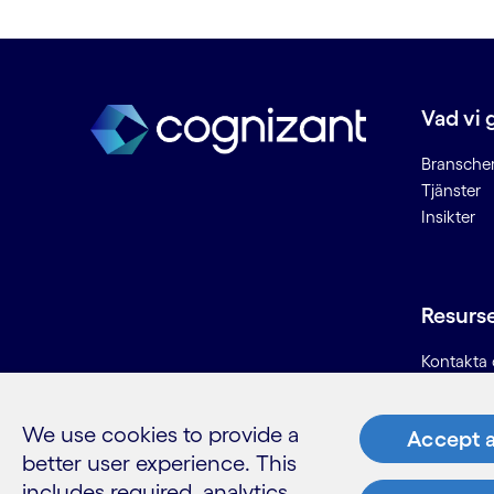
Data lake (datasjö)
Dataanalys
Dataanalys för kommersiell
fastighetsförsäkring
Vad vi 
Dataekosystem, ekosystem för
data
Bransche
Tjänster
Dataetik
Insikter
Datahygien
Dataintagning
Datamigrering
Dataplattform
Resurs
Dataskydd
Kontakta 
Datastyrning
Karriär
Datatransformation
Informatio
Datautvinning
We use cookies to provide a
Accept a
Ordlista
Datavetenskap
better user experience. This
Datorstödd analys av bedrägerier
includes required, analytics,