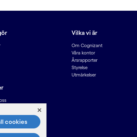
gör
Vilka vi är
r
Om Cognizant
Våra kontor
Årsrapporter
Styrelse
Utmärkelser
er
oss
n till leverantörer
ll cookies