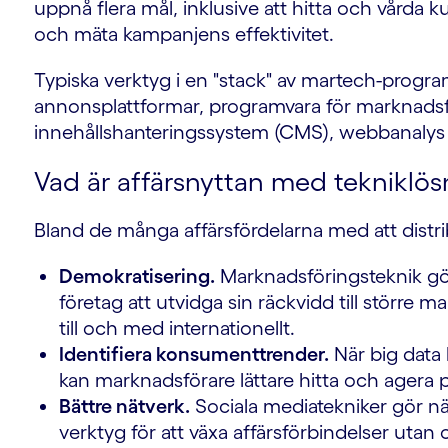
uppnå flera mål, inklusive att hitta och vårda 
och mäta kampanjens effektivitet.
Typiska verktyg i en "stack" av martech-progr
annonsplattformar, programvara för marknads
innehållshanteringssystem (CMS), webbanalys 
Vad är affärsnyttan med tekniklös
Bland de många affärsfördelarna med att distr
Demokratisering.
Marknadsföringsteknik gör 
företag att utvidga sin räckvidd till större 
till och med internationellt.
Identifiera konsumenttrender.
När big data k
kan marknadsförare lättare hitta och agera
Bättre nätverk.
Sociala mediatekniker gör nätv
verktyg för att växa affärsförbindelser utan o