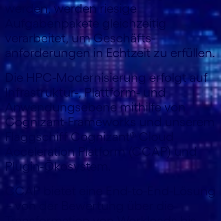
werden, werden riesige
Aufgabenpakete gleichzeitig
verarbeitet, um Geschäfts­
anforderungen in Echtzeit zu erfüllen.
Die HPC-Modernisierung erfolgt auf
Infrastruktur-, Plattform- und
Anwendungs­ebene mithilfe von
Cognizant-Frameworks und unserem
Flaggschiff Cognizant® Cloud
Acceleration Platform (CCAP) und
Plugin-Ökosystem.
CCAP bietet eine End-to-End-Lösung
– von der Bewertung über die
Transformation von Workloads bis