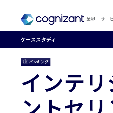
業界
サー
ケーススタディ
バンキング
インテリ
ントセリ