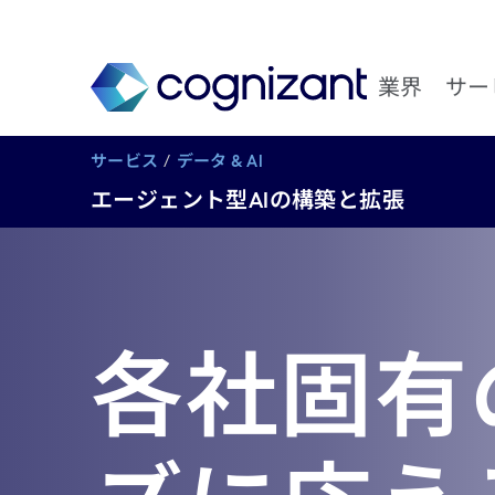
業界
サー
サービス
データ & AI
エージェント型AIの構築と拡張
各社固有