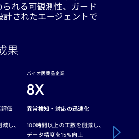
められる可観測性、ガード
設計されたエージェントで
成果
バイオ医薬品企業
通信事業
8X
$1
高評価
異常検知・対応の迅速化
マルチ
ムによ
削減し、
100時間以上の工数を削減し、
データ精度を15％向上
月間9