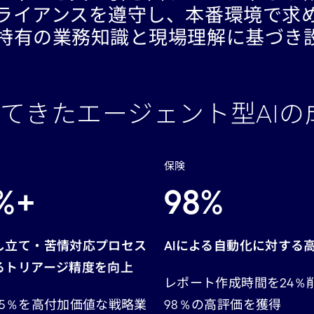
ライアンスを遵守し、本番環境で求
特有の業務知識と現場理解に基づき
てきたエージェント型AIの
保険
%+
98%
し立て・苦情対応プロセス
AIによる自動化に対する
るトリアージ精度を向上
レポート作成時間を24％
75％を高付加価値な戦略業
98％の高評価を獲得