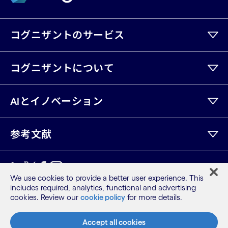
コグニザントのサービス
コグニザントについて
AIとイノベーション
参考文献
LinkedIn
Twitter
Facebook
Instagram
Youtube
We use cookies to provide a better user experience. This
includes required, analytics, functional and advertising
サイトマップ
cookies. Review our
cookie policy
for more details.
利用規約
プライバシーポリシー
Accept all cookies
Cookieポリシー