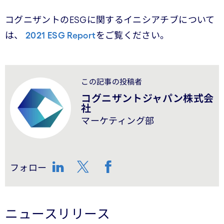
コグニザントのESGに関するイニシアチブについて
は、
2021 ESG Report
をご覧ください。
この記事の投稿者
コグニザントジャパン株式会
社
マーケティング部
フォロー
LinkedIn
Twitter
Facebook
ニュースリリース