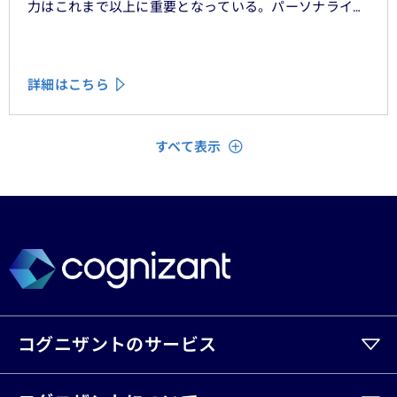
力はこれまで以上に重要となっている。パーソナライ
ゼーション、ハイパーオートメーション、顧客中心主義
といったテーマをよく耳にするが、「存在を認められて
いる」「理解されている」と顧客に感じてもらうため
詳細はこちら
に、ＣＲＭシステムやデータ分析、デジタルフロントエ
ンドに数百万単位の投資が行われてきた。
閉じる
すべて表示
コグニザントのサービス