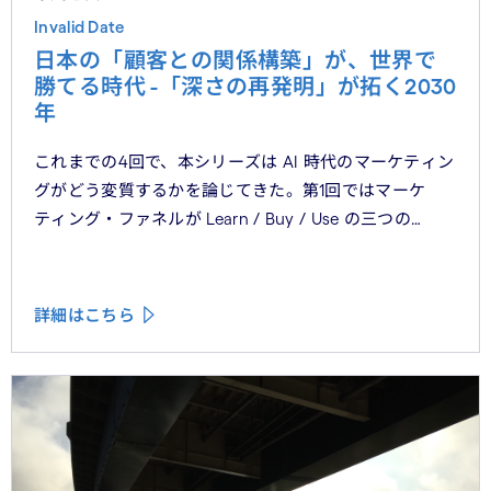
Invalid Date
日本の「顧客との関係構築」が、世界で
勝てる時代 -「深さの再発明」が拓く2030
年
これまでの4回で、本シリーズは AI 時代のマーケティン
グがどう変質するかを論じてきた。第1回ではマーケ
ティング・ファネルが Learn / Buy / Use の三つの
フェーズに再構造化される構造を、第2回では Use
フェーズで起きているパーソナライゼーションの罠を、
第3回では Learn フェーズで再定義されつつあるブラン
詳細はこちら
ドの可視性を、第4回では CMO と CEO が共有すべき5
つの問いを論じた。シリーズの最終回となる本稿は、こ
れらの議論を日本市場の文脈に着地させる。そして、希
望の視座を提示したい——日本の「顧客との関係構
築」が、世界で勝てる時代が、いま始まっている。