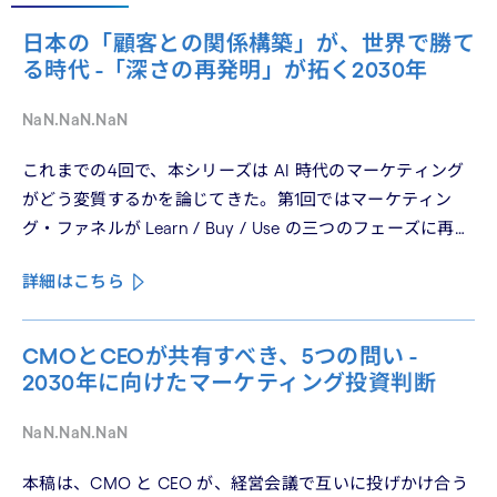
日本の「顧客との関係構築」が、世界で勝て
る時代 -「深さの再発明」が拓く2030年
NaN.NaN.NaN
これまでの4回で、本シリーズは AI 時代のマーケティング
がどう変質するかを論じてきた。第1回ではマーケティン
グ・ファネルが Learn / Buy / Use の三つのフェーズに再構
造化される構造を、第2回では Use フェーズで起きている
詳細はこちら
パーソナライゼーションの罠を、第3回では Learn フェーズ
で再定義されつつあるブランドの可視性を、第4回では
CMO と CEO が共有すべき5つの問いを論じた。シリーズ
CMOとCEOが共有すべき、5つの問い -
の最終回となる本稿は、これらの議論を日本市場の文脈に
2030年に向けたマーケティング投資判断
着地させる。そして、希望の視座を提示したい——日本の
「顧客との関係構築」が、世界で勝てる時代が、いま始
NaN.NaN.NaN
まっている。
本稿は、CMO と CEO が、経営会議で互いに投げかけ合う