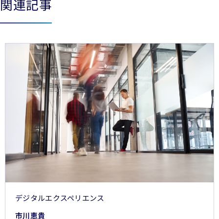
関連記事
See less
See more
デジタルエクスペリエンス
市川恵貴