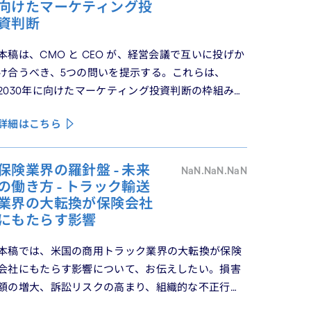
最終回となる本稿は、これらの議論を日本市場の文
向けたマーケティング投
脈に着地させる。そして、希望の視座を提示したい
資判断
——日本の「顧客との関係構築」が、世界で勝てる
本稿は、CMO と CEO が、経営会議で互いに投げか
時代が、いま始まっている。
け合うべき、5つの問いを提示する。これらは、
2030年に向けたマーケティング投資判断の枠組みと
して機能するべきものである。
詳細はこちら
保険業界の羅針盤 - 未来
NaN.NaN.NaN
の働き方 - トラック輸送
業界の大転換が保険会社
にもたらす影響
本稿では、米国の商用トラック業界の大転換が保険
会社にもたらす影響について、お伝えしたい。損害
額の増大、訴訟リスクの高まり、組織的な不正行
為、さらには車両管理業務の急速なデジタル化によ