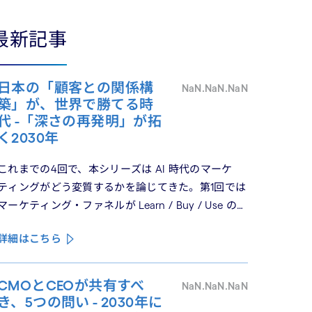
最新記事
日本の「顧客との関係構
NaN.NaN.NaN
築」が、世界で勝てる時
代 -「深さの再発明」が拓
く2030年
これまでの4回で、本シリーズは AI 時代のマーケ
ティングがどう変質するかを論じてきた。第1回では
マーケティング・ファネルが Learn / Buy / Use の三
つのフェーズに再構造化される構造を、第2回では
詳細はこちら
Use フェーズで起きているパーソナライゼーション
の罠を、第3回では Learn フェーズで再定義されつ
つあるブランドの可視性を、第4回では CMO と
CMOとCEOが共有すべ
NaN.NaN.NaN
CEO が共有すべき5つの問いを論じた。シリーズの
き、5つの問い - 2030年に