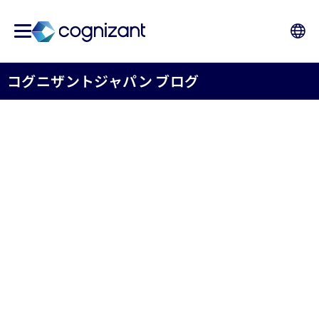
コグニザントジャパン ブログ
コグニザント、日本のデジ
タルトランスフォーメー
ションを推進する「コグニ
ザント東京ラボ」を開設
コグニザントジャパン株式会社
2024年10月21日