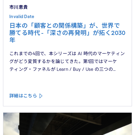
市川恵貴
Invalid Date
日本の「顧客との関係構築」が、世界で
勝てる時代 -「深さの再発明」が拓く2030
年
これまでの4回で、本シリーズは AI 時代のマーケティン
グがどう変質するかを論じてきた。第1回ではマーケ
ティング・ファネルが Learn / Buy / Use の三つの
フェーズに再構造化される構造を、第2回では Use
フェーズで起きているパーソナライゼーションの罠を、
第3回では Learn フェーズで再定義されつつあるブラン
詳細はこちら
ドの可視性を、第4回では CMO と CEO が共有すべき5
つの問いを論じた。シリーズの最終回となる本稿は、こ
れらの議論を日本市場の文脈に着地させる。そして、希
望の視座を提示したい——日本の「顧客との関係構
築」が、世界で勝てる時代が、いま始まっている。