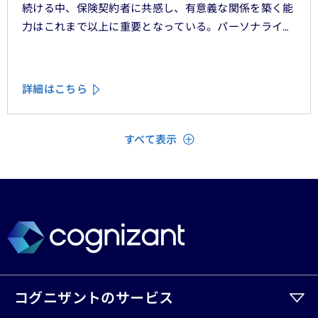
続ける中、保険契約者に共感し、有意義な関係を築く能
力はこれまで以上に重要となっている。パーソナライ
ゼーション、ハイパーオートメーション、顧客中心主義
といったテーマをよく耳にするが、「存在を認められて
いる」「理解されている」と顧客に感じてもらうため
詳細はこちら
に、ＣＲＭシステムやデータ分析、デジタルフロントエ
ンドに数百万単位の投資が行われてきた。
閉じる
すべて表示
コグニザントのサービス