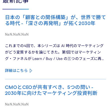
最新記事
日本の「顧客との関係構築」が、世界で勝て
る時代 -「深さの再発明」が拓く2030年
NaN.NaN.NaN
これまでの4回で、本シリーズは AI 時代のマーケティング
がどう変質するかを論じてきた。第1回ではマーケティン
グ・ファネルが Learn / Buy / Use の三つのフェーズに再構
造化される構造を、第2回では Use フェーズで起きている
詳細はこちら
パーソナライゼーションの罠を、第3回では Learn フェーズ
で再定義されつつあるブランドの可視性を、第4回では
CMO と CEO が共有すべき5つの問いを論じた。シリーズ
CMOとCEOが共有すべき、5つの問い -
の最終回となる本稿は、これらの議論を日本市場の文脈に
2030年に向けたマーケティング投資判断
着地させる。そして、希望の視座を提示したい——日本の
「顧客との関係構築」が、世界で勝てる時代が、いま始
NaN.NaN.NaN
まっている。