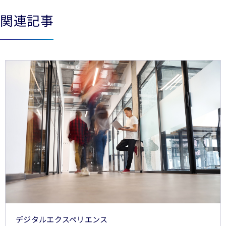
関連記事
See less
See more
デジタルエクスペリエンス