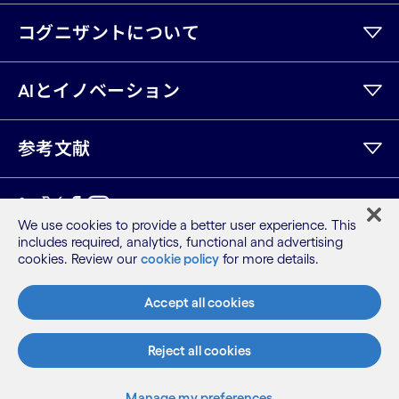
コグニザントについて
AIとイノベーション
参考文献
LinkedIn
Twitter
Facebook
Instagram
Youtube
We use cookies to provide a better user experience. This
includes required, analytics, functional and advertising
サイトマップ
cookies. Review our
cookie policy
for more details.
利用規約
プライバシーポリシー
Accept all cookies
Cookieポリシー
©2026 Cognizant, all rights reserved
Reject all cookies
Manage my preferences