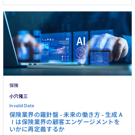
保険
小穴隆三
Invalid Date
保険業界の羅針盤 - 未来の働き方 - 生成Ａ
Ｉは保険業界の顧客エンゲージメントを
いかに再定義するか