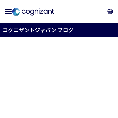
コグニザントジャパン ブログ
2021年1月4日村上申次氏、
コグニザントジャパン代表
取締役社長に就任
コグニザントジャパン株式会社
2021年01月04日