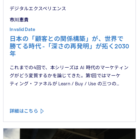
デジタルエクスペリエンス
市川恵貴
Invalid Date
日本の「顧客との関係構築」が、世界で
勝てる時代 -「深さの再発明」が拓く2030
年
これまでの4回で、本シリーズは AI 時代のマーケティン
グがどう変質するかを論じてきた。第1回ではマーケ
ティング・ファネルが Learn / Buy / Use の三つの
フェーズに再構造化される構造を、第2回では Use
フェーズで起きているパーソナライゼーションの罠を、
第3回では Learn フェーズで再定義されつつあるブラン
詳細はこちら
ドの可視性を、第4回では CMO と CEO が共有すべき5
つの問いを論じた。シリーズの最終回となる本稿は、こ
れらの議論を日本市場の文脈に着地させる。そして、希