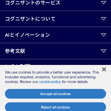
コグニザントのサービス
コグニザントについて
AIとイノベーション
参考文献
LinkedIn
Twitter
Facebook
Instagram
Youtube
We use cookies to provide a better user experience. This
includes required, analytics, functional and advertising
サイトマップ
cookies. Review our
cookie policy
for more details.
利用規約
プライバシーポリシー
Accept all cookies
Cookieポリシー
©2026 Cognizant, all rights reserved
Reject all cookies