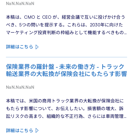
「顧客との関係構築」が、世界で勝てる時代が、いま始
NaN.NaN.NaN
まっている。
本稿は、CMO と CEO が、経営会議で互いに投げかけ合う
べき、5つの問いを提示する。これらは、2030年に向けた
マーケティング投資判断の枠組みとして機能するべきもの
である。
詳細はこちら
保険業界の羅針盤 - 未来の働き方 - トラック
輸送業界の大転換が保険会社にもたらす影響
NaN.NaN.NaN
本稿では、米国の商用トラック業界の大転換が保険会社に
もたらす影響について、お伝えしたい。損害額の増大、訴
訟リスクの高まり、組織的な不正行為、さらには車両管理
業務の急速なデジタル化により、この業界は再編の渦中に
詳細はこちら
ある。