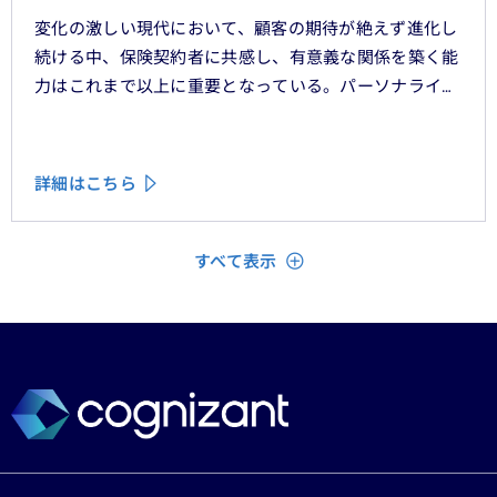
変化の激しい現代において、顧客の期待が絶えず進化し
続ける中、保険契約者に共感し、有意義な関係を築く能
力はこれまで以上に重要となっている。パーソナライ
ゼーション、ハイパーオートメーション、顧客中心主義
といったテーマをよく耳にするが、「存在を認められて
いる」「理解されている」と顧客に感じてもらうため
詳細はこちら
に、ＣＲＭシステムやデータ分析、デジタルフロントエ
ンドに数百万単位の投資が行われてきた。
閉じる
すべて表示