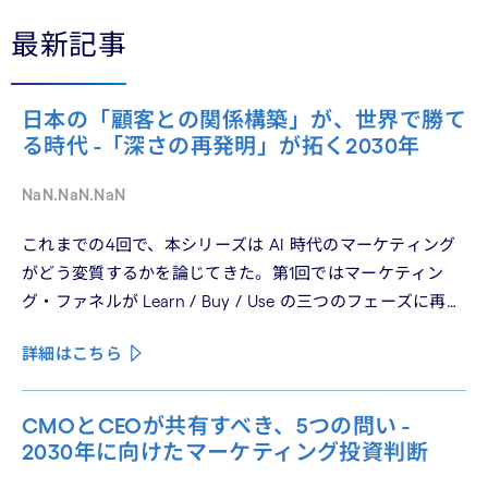
最新記事
日本の「顧客との関係構築」が、世界で勝て
る時代 -「深さの再発明」が拓く2030年
NaN.NaN.NaN
これまでの4回で、本シリーズは AI 時代のマーケティング
がどう変質するかを論じてきた。第1回ではマーケティン
グ・ファネルが Learn / Buy / Use の三つのフェーズに再構
造化される構造を、第2回では Use フェーズで起きている
詳細はこちら
パーソナライゼーションの罠を、第3回では Learn フェーズ
で再定義されつつあるブランドの可視性を、第4回では
CMO と CEO が共有すべき5つの問いを論じた。シリーズ
CMOとCEOが共有すべき、5つの問い -
の最終回となる本稿は、これらの議論を日本市場の文脈に
2030年に向けたマーケティング投資判断
着地させる。そして、希望の視座を提示したい——日本の