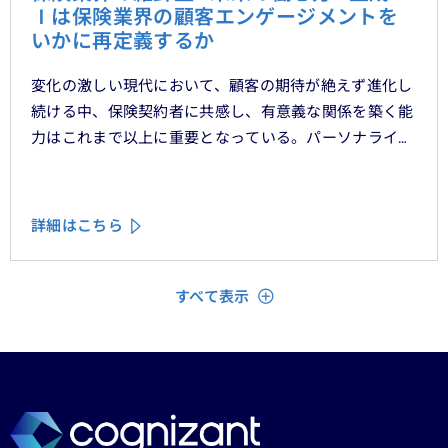
Ｉは保険業界の顧客エンゲージメントを
いかに再定義するか
変化の激しい現代において、顧客の期待が絶えず進化し
続ける中、保険契約者に共感し、有意義な関係を築く能
力はこれまで以上に重要となっている。パーソナライ
ゼーション、ハイパーオートメーション、顧客中心主義
といったテーマをよく耳にするが、「存在を認められて
いる」「理解されている」と顧客に感じてもらうため
詳細はこちら
に、ＣＲＭシステムやデータ分析、デジタルフロントエ
ンドに数百万単位の投資が行われてきた。
閉じる
すべて表示