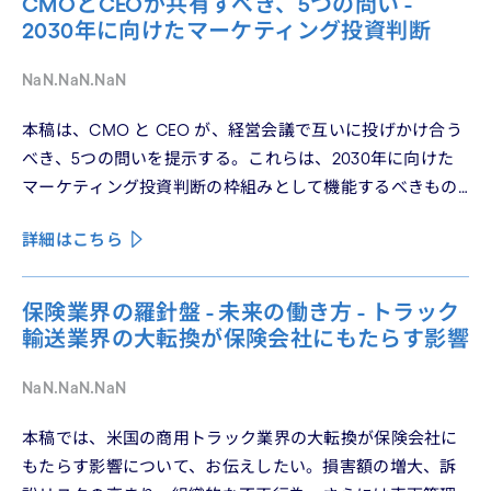
CMOとCEOが共有すべき、5つの問い -
の最終回となる本稿は、これらの議論を日本市場の文脈に
2030年に向けたマーケティング投資判断
着地させる。そして、希望の視座を提示したい——日本の
「顧客との関係構築」が、世界で勝てる時代が、いま始
NaN.NaN.NaN
まっている。
本稿は、CMO と CEO が、経営会議で互いに投げかけ合う
べき、5つの問いを提示する。これらは、2030年に向けた
マーケティング投資判断の枠組みとして機能するべきもの
である。
詳細はこちら
保険業界の羅針盤 - 未来の働き方 - トラック
輸送業界の大転換が保険会社にもたらす影響
NaN.NaN.NaN
本稿では、米国の商用トラック業界の大転換が保険会社に
もたらす影響について、お伝えしたい。損害額の増大、訴