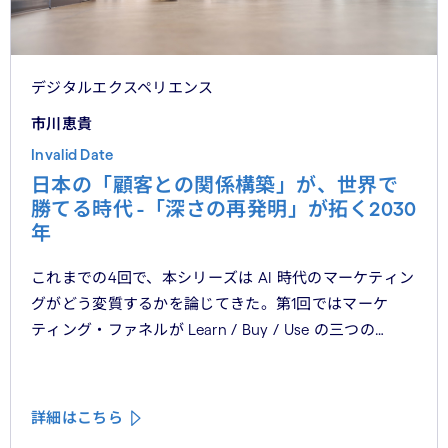
デジタルエクスペリエンス
市川恵貴
Invalid Date
日本の「顧客との関係構築」が、世界で
勝てる時代 -「深さの再発明」が拓く2030
年
これまでの4回で、本シリーズは AI 時代のマーケティン
グがどう変質するかを論じてきた。第1回ではマーケ
ティング・ファネルが Learn / Buy / Use の三つの
フェーズに再構造化される構造を、第2回では Use
フェーズで起きているパーソナライゼーションの罠を、
第3回では Learn フェーズで再定義されつつあるブラン
詳細はこちら
ドの可視性を、第4回では CMO と CEO が共有すべき5