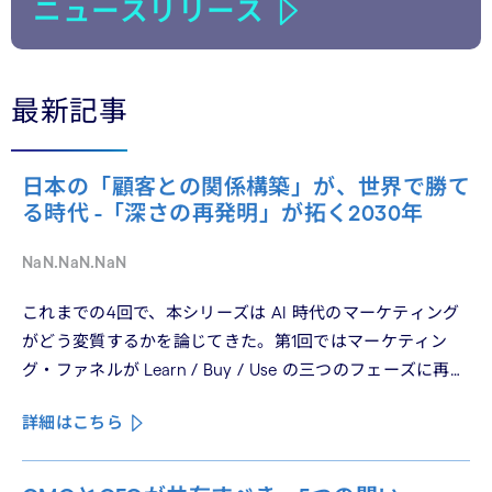
ニュースリリース
最新記事
日本の「顧客との関係構築」が、世界で勝て
る時代 -「深さの再発明」が拓く2030年
NaN.NaN.NaN
これまでの4回で、本シリーズは AI 時代のマーケティング
がどう変質するかを論じてきた。第1回ではマーケティン
グ・ファネルが Learn / Buy / Use の三つのフェーズに再構
造化される構造を、第2回では Use フェーズで起きている
詳細はこちら
パーソナライゼーションの罠を、第3回では Learn フェーズ
で再定義されつつあるブランドの可視性を、第4回では
CMO と CEO が共有すべき5つの問いを論じた。シリーズ