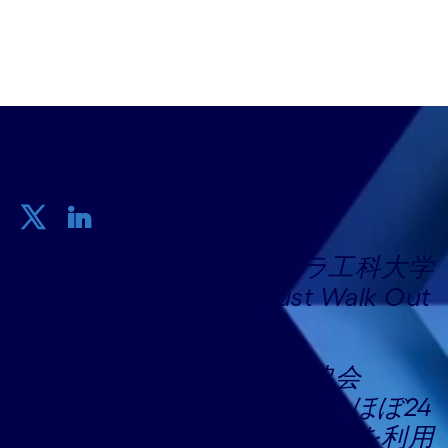
ページを共有する
コグニザント、キャンベラ工科大学
学生協会にAmazonのJust Walk Out
テクノロジーを導入
キャンベラ工科大学 学生協会
（CITSA）との提携により、ほぼ24
時間いつでも学生が生協店舗を利用