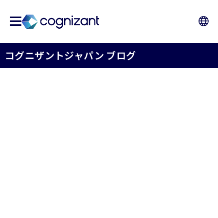
コグニザントジャパン ブログ
コグニザント、キャンベラ
工科大学 学生協会に
AmazonのJust Walk Outテ
クノロジーを導入
コグニザントジャパン株式会社
2024年01月31日