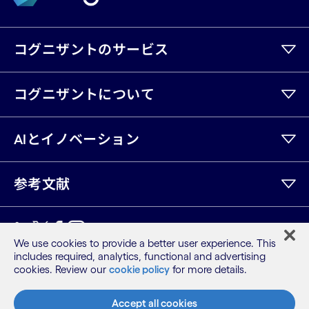
コグニザントのサービス
コグニザントについて
AIとイノベーション
参考文献
LinkedIn
Twitter
Facebook
Instagram
Youtube
We use cookies to provide a better user experience. This
includes required, analytics, functional and advertising
サイトマップ
cookies. Review our
cookie policy
for more details.
利用規約
プライバシーポリシー
Accept all cookies
Cookieポリシー