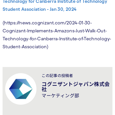
Technology for Canberra Institute of Technology
Student Association - Jan 30, 2024
(https://news.cognizant.com/2024-01-30-
Cognizant-Implements-Amazons-Just-Walk-Out-
Technology-for-Canberra-Institute-of-Technology-
Student-Association)
この記事の投稿者
コグニザントジャパン株式会
社
マーケティング部