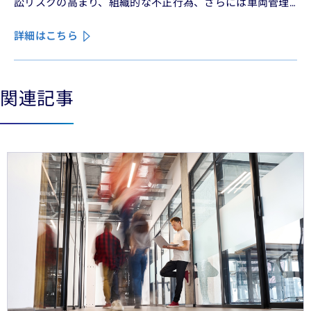
訟リスクの高まり、組織的な不正行為、さらには車両管理
業務の急速なデジタル化により、この業界は再編の渦中に
詳細はこちら
ある。
関連記事
See less
See more