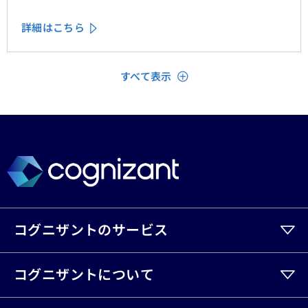
といったテーマをよく耳にするが、「存在を認められて
いる」「理解されている」と顧客に感じてもらうため
詳細はこちら
に、ＣＲＭシステムやデータ分析、デジタルフロントエ
ンドに数百万単位の投資が行われてきた。
閉じる
すべて表示
コグニザントのサービス
コグニザントについて