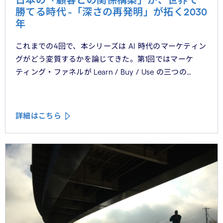
日本の「顧客との関係構築」が、世界で
勝てる時代 -「深さの再発明」が拓く2030
年
これまでの4回で、本シリーズは AI 時代のマーケティン
グがどう変質するかを論じてきた。第1回ではマーケ
ティング・ファネルが Learn / Buy / Use の三つの
フェーズに再構造化される構造を、第2回では Use
フェーズで起きているパーソナライゼーションの罠を、
第3回では Learn フェーズで再定義されつつあるブラン
詳細はこちら
ドの可視性を、第4回では CMO と CEO が共有すべき5
つの問いを論じた。シリーズの最終回となる本稿は、こ
れらの議論を日本市場の文脈に着地させる。そして、希
望の視座を提示したい——日本の「顧客との関係構
築」が、世界で勝てる時代が、いま始まっている。