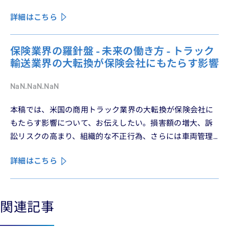
である。
詳細はこちら
保険業界の羅針盤 - 未来の働き方 - トラック
輸送業界の大転換が保険会社にもたらす影響
NaN.NaN.NaN
本稿では、米国の商用トラック業界の大転換が保険会社に
もたらす影響について、お伝えしたい。損害額の増大、訴
訟リスクの高まり、組織的な不正行為、さらには車両管理
業務の急速なデジタル化により、この業界は再編の渦中に
詳細はこちら
ある。
関連記事
See less
See more