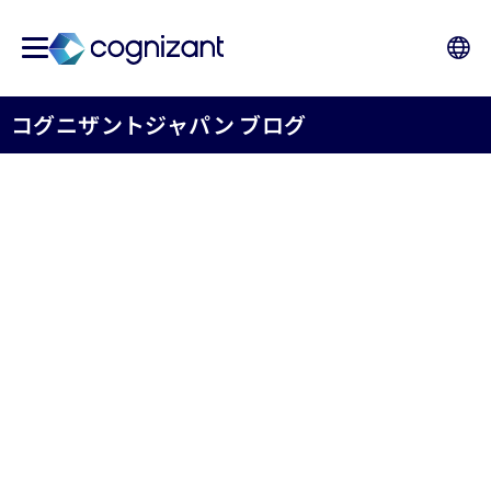
コグニザントジャパン ブログ
エクスペリエンス中心の
ワークプレイスを構築：
ServiceNowの生成AIで
Cognizant WorkNEXT デジ
タル・ワークプレイスサー
ビスを強化