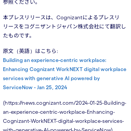
参照ください。
本プレスリリースは、Cognizantによるプレスリ
リースをコグニザントジャパン株式会社にて翻訳し
たものです。
原文（英語）はこちら:
Building an experience-centric workplace:
Enhancing Cognizant WorkNEXT digital workplace
services with generative AI powered by
ServiceNow - Jan 25, 2024
(https://news.cognizant.com/2024-01-25-Building-
an-experience-centric-workplace-Enhancing-
Cognizant-WorkNEXT-digital-workplace-services-
with-generative-AI-powered-by-ServiceNow)