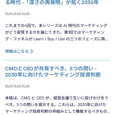
る時代 -「深さの再発明」が拓く2030年
NaN.NaN.NaN
これまでの4回で、本シリーズは AI 時代のマーケティング
がどう変質するかを論じてきた。第1回ではマーケティン
グ・ファネルが Learn / Buy / Use の三つのフェーズに再構
造化される構造を、第2回では Use フェーズで起きている
詳細はこちら
パーソナライゼーションの罠を、第3回では Learn フェーズ
で再定義されつつあるブランドの可視性を、第4回では
CMO と CEO が共有すべき5つの問いを論じた。シリーズ
CMOとCEOが共有すべき、5つの問い -
の最終回となる本稿は、これらの議論を日本市場の文脈に
2030年に向けたマーケティング投資判断
着地させる。そして、希望の視座を提示したい——日本の
「顧客との関係構築」が、世界で勝てる時代が、いま始
NaN.NaN.NaN
まっている。
本稿は、CMO と CEO が、経営会議で互いに投げかけ合う
べき、5つの問いを提示する。これらは、2030年に向けた
マーケティング投資判断の枠組みとして機能するべきもの