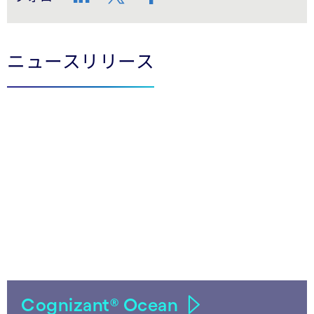
LinkedIn
Twitter
Facebook
ニュースリリース
Cognizant® Ocean