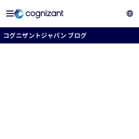
コグニザントジャパン ブログ
水産養殖業界を変革する正
確なバイオマス発生予測と
餌やりの自動化
コグニザントジャパン株式会社
2023年06月14日