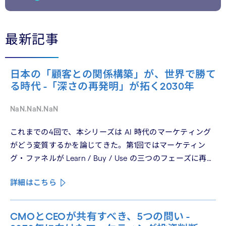
最新記事
日本の「顧客との関係構築」が、世界で勝て
る時代 -「深さの再発明」が拓く2030年
NaN.NaN.NaN
これまでの4回で、本シリーズは AI 時代のマーケティング
がどう変質するかを論じてきた。第1回ではマーケティン
グ・ファネルが Learn / Buy / Use の三つのフェーズに再構
造化される構造を、第2回では Use フェーズで起きている
詳細はこちら
パーソナライゼーションの罠を、第3回では Learn フェーズ
で再定義されつつあるブランドの可視性を、第4回では
CMO と CEO が共有すべき5つの問いを論じた。シリーズ
CMOとCEOが共有すべき、5つの問い -
の最終回となる本稿は、これらの議論を日本市場の文脈に