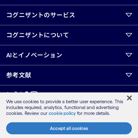
コグニザントのサービス
コグニザントについて
AIとイノベーション
参考文献
LinkedIn
Twitter
Facebook
Instagram
Youtube
We use cookies to provide a better user experience. This
includes required, analytics, functional and advertising
サイトマップ
cookies. Review our
cookie policy
for more details.
利用規約
プライバシーポリシー
Accept all cookies
Cookieポリシー