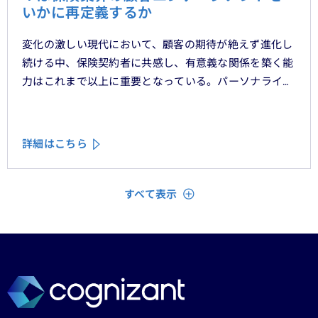
いかに再定義するか
変化の激しい現代において、顧客の期待が絶えず進化し
続ける中、保険契約者に共感し、有意義な関係を築く能
力はこれまで以上に重要となっている。パーソナライ
ゼーション、ハイパーオートメーション、顧客中心主義
といったテーマをよく耳にするが、「存在を認められて
いる」「理解されている」と顧客に感じてもらうため
詳細はこちら
に、ＣＲＭシステムやデータ分析、デジタルフロントエ
ンドに数百万単位の投資が行われてきた。
閉じる
すべて表示