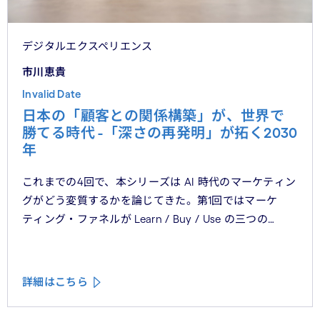
デジタルエクスペリエンス
市川恵貴
Invalid Date
日本の「顧客との関係構築」が、世界で
勝てる時代 -「深さの再発明」が拓く2030
年
これまでの4回で、本シリーズは AI 時代のマーケティン
グがどう変質するかを論じてきた。第1回ではマーケ
ティング・ファネルが Learn / Buy / Use の三つの
フェーズに再構造化される構造を、第2回では Use
フェーズで起きているパーソナライゼーションの罠を、
第3回では Learn フェーズで再定義されつつあるブラン
詳細はこちら
ドの可視性を、第4回では CMO と CEO が共有すべき5
つの問いを論じた。シリーズの最終回となる本稿は、こ