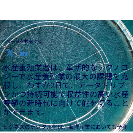
ページを共有する
水産養殖業者は、革新的なテクノロ
ジーで水産養殖業の最大の課題を克
服し、わずか2日で、データドリブ
ンかつ持続可能で収益性の高い水産
養殖の新時代に向けて舵を切ること
ができます。
ビジネスのデジタル化は、海洋産業においても予測