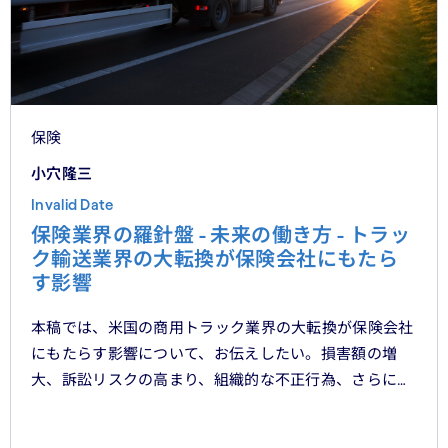
保険
小穴隆三
Invalid Date
保険業界の羅針盤 - 未来の働き方 - トラッ
ク輸送業界の大転換が保険会社にもたら
す影響
本稿では、米国の商用トラック業界の大転換が保険会社
にもたらす影響について、お伝えしたい。損害額の増
大、訴訟リスクの高まり、組織的な不正行為、さらには
車両管理業務の急速なデジタル化により、この業界は再
編の渦中にある。