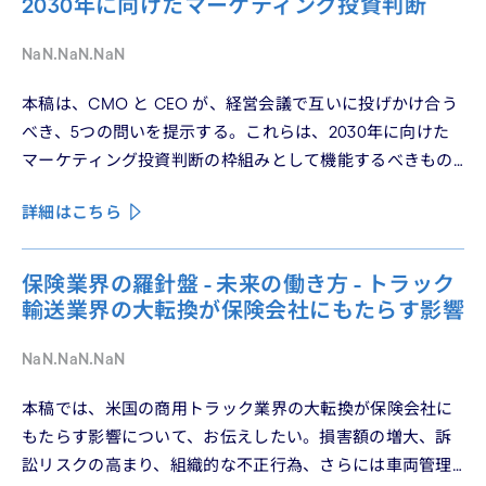
2030年に向けたマーケティング投資判断
着地させる。そして、希望の視座を提示したい——日本の
「顧客との関係構築」が、世界で勝てる時代が、いま始
NaN.NaN.NaN
まっている。
本稿は、CMO と CEO が、経営会議で互いに投げかけ合う
べき、5つの問いを提示する。これらは、2030年に向けた
マーケティング投資判断の枠組みとして機能するべきもの
である。
詳細はこちら
保険業界の羅針盤 - 未来の働き方 - トラック
輸送業界の大転換が保険会社にもたらす影響
NaN.NaN.NaN
本稿では、米国の商用トラック業界の大転換が保険会社に
もたらす影響について、お伝えしたい。損害額の増大、訴
訟リスクの高まり、組織的な不正行為、さらには車両管理