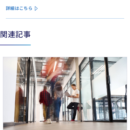
業務の急速なデジタル化により、この業界は再編の渦中に
詳細はこちら
ある。
関連記事
See less
See more