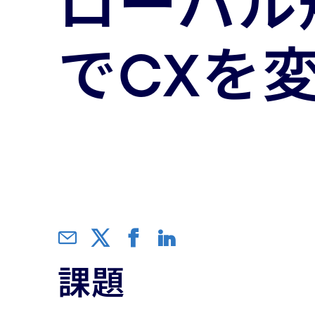
ローバル
でCXを
課題