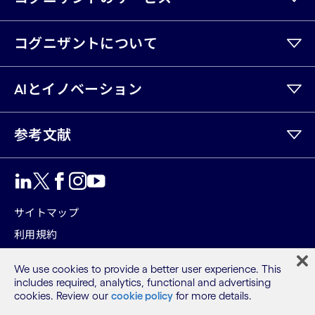
コグニザントについて
AIとイノベーション
参考文献
LinkedIn
Twitter
Facebook
Instagram
Youtube
サイトマップ
利用規約
プライバシーポリシー
We use cookies to provide a better user experience. This
Cookieポリシー
includes required, analytics, functional and advertising
cookies. Review our
cookie policy
for more details.
©2026 Cognizant, all rights reserved