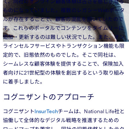
て、同社のオンライン顧客体験は古さを感じさせる
ものになっていました。複数のレガシーWebポータ
ルが存在することで、顧客の混乱を招いていたので
す。これらのポータルでコンテンツをタイムリーに
追加・更新するのは難しい状況でした。また、オン
ラインセルフサービスやトランザクション機能も限
定的で、旧態依然のものでした。そこで同社は、
シームレスな顧客体験を提供することで、保険加入
者向けに21世紀型
の体験を創出するという取り組み
に着手しました。
コグニザントのアプローチ
コグニザント
InsurTech
チームは、National Life社と
協働して全体的なデジタル戦略を推進するための