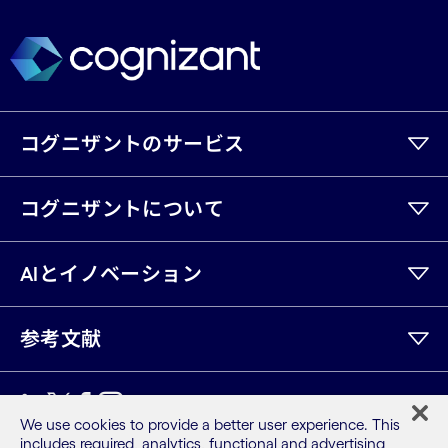
コグニザントのサービス
コグニザントについて
AIとイノベーション
参考文献
LinkedIn
Twitter
Facebook
Instagram
Youtube
We use cookies to provide a better user experience. This
includes required, analytics, functional and advertising
サイトマップ