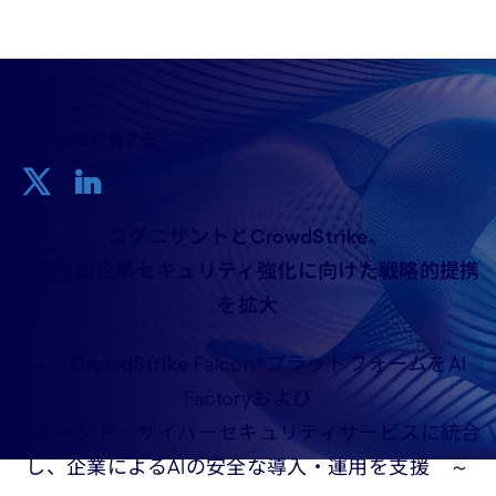
ページを共有する
コグニザントとCrowdStrike、
AI時代の企業セキュリティ強化に向けた戦略的提携
を拡大
～
CrowdStrike
Falcon®プラットフォームをAI
Factoryおよび
マネージド・サイバーセキュリティサービスに統合
し、企業によるAIの安全な導入・運用を支援 ～