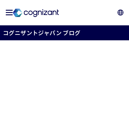
コグニザントジャパン ブログ
コグニザントと
CrowdStrike、 AI時代の企
業セキュリティ強化に向け
た戦略的提携を拡大
2026年6月16日
コグニザント株式会社