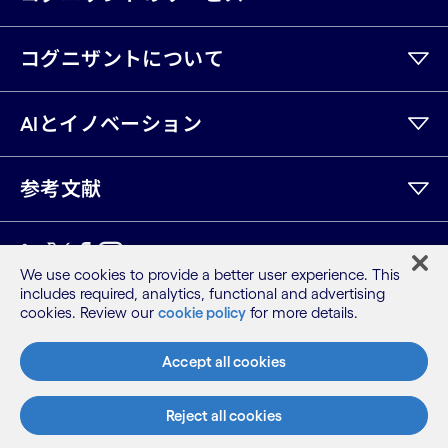
コグニザントについて
AIとイノベーション
参考文献
LinkedIn
Twitter
Facebook
Instagram
Youtube
We use cookies to provide a better user experience. This
includes required, analytics, functional and advertising
サイトマップ
cookies. Review our
cookie policy
for more details.
利用規約
プライバシーポリシー
Accept all cookies
Cookieポリシー
©2026 Cognizant, all rights reserved
Reject all cookies