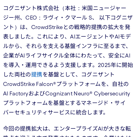
コグニザント株式会社（本社：米国ニュージャー
ジー州、CEO：ラヴィ・クマール S、 以下コグニザ
ント）は、CrowdStrikeとの戦略的提携の拡大を発
表しました。これにより、AIエージェントやAIモデ
ルから、それらを支える基盤インフラに至るまで、
企業がAIライフサイクル全体にわたって、安全にAI
を導入・運用できるよう支援します。2025年に開始
した両社の
提携
を基盤として、コグニザント
CrowdStrike Falcon®プラットフォームを、自社の
AI FactoryおよびCognizant Neuro® Cybersecurity
プラットフォームを基盤とするマネージド・サイ
バーセキュリティサービスに統合します。
今回の提携拡大は、エンタープライズAIが大きな転