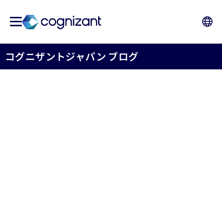
コグニザントジャパン ブログ
コグニザント、TriZetto
UnifyをAIエージェント向け
に開放 - 患者への迅速な医
療提供を支援
2026年6月18日
コグニザント株式会社