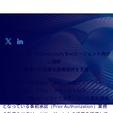
ページを共有する
コグニザント、TriZetto UnifyをAIエージェント向け
に開放
患者への迅速な医療提供を支援
コグニザント株式会社（本社：米国ニュージャー
ジー州、CEO：ラヴィ・クマール S 以下、コグニザ
ント）は、米国のヘルスケア業界において長年課題
となっている事前承認（Prior Authorization）業務