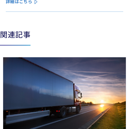
詳細はこちら
ある。
See less
See more
関連記事