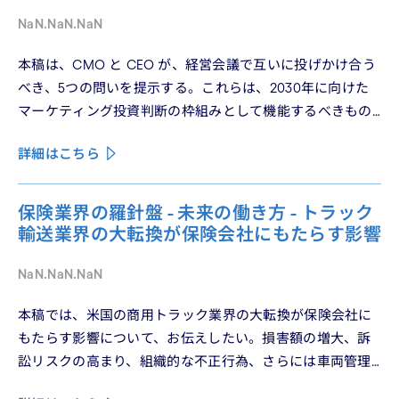
「顧客との関係構築」が、世界で勝てる時代が、いま始
NaN.NaN.NaN
まっている。
本稿は、CMO と CEO が、経営会議で互いに投げかけ合う
べき、5つの問いを提示する。これらは、2030年に向けた
マーケティング投資判断の枠組みとして機能するべきもの
である。
詳細はこちら
保険業界の羅針盤 - 未来の働き方 - トラック
輸送業界の大転換が保険会社にもたらす影響
NaN.NaN.NaN
本稿では、米国の商用トラック業界の大転換が保険会社に
もたらす影響について、お伝えしたい。損害額の増大、訴
訟リスクの高まり、組織的な不正行為、さらには車両管理
業務の急速なデジタル化により、この業界は再編の渦中に