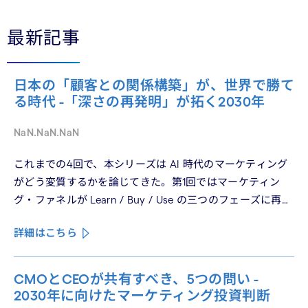
最新記事
日本の「顧客との関係構築」が、世界で勝て
る時代 -「深さの再発明」が拓く2030年
NaN.NaN.NaN
これまでの4回で、本シリーズは AI 時代のマーケティング
がどう変質するかを論じてきた。第1回ではマーケティン
グ・ファネルが Learn / Buy / Use の三つのフェーズに再構
造化される構造を、第2回では Use フェーズで起きている
詳細はこちら
パーソナライゼーションの罠を、第3回では Learn フェーズ
で再定義されつつあるブランドの可視性を、第4回では
CMO と CEO が共有すべき5つの問いを論じた。シリーズ
CMOとCEOが共有すべき、5つの問い -
の最終回となる本稿は、これらの議論を日本市場の文脈に
2030年に向けたマーケティング投資判断
着地させる。そして、希望の視座を提示したい——日本の