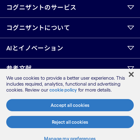
コグニザントのサービス
コグニザントについて
AIとイノベーション
参考文献
We use cookies to provide a better user experience. This
includes required, analytics, functional and advertising
cookies. Review our
cookie policy
for more details.
LinkedIn
Twitter
Facebook
Instagram
Youtube
サイトマップ
Accept all cookies
利用規約
プライバシーポリシー
Reject all cookies
Cookieポリシー
©2026 Cognizant, all rights reserved
Manage my preferences