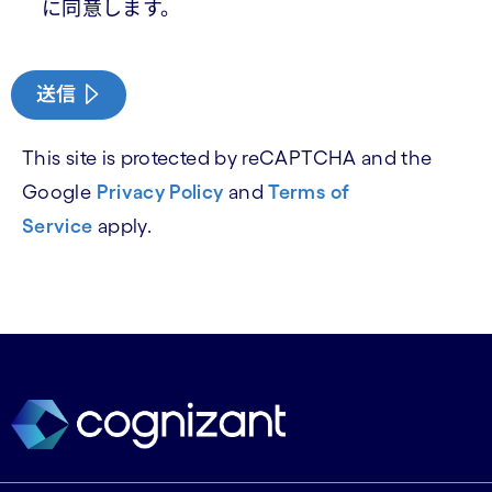
に同意します。
送信
This site is protected by reCAPTCHA and the
Google
Privacy Policy
and
Terms of
Service
apply.