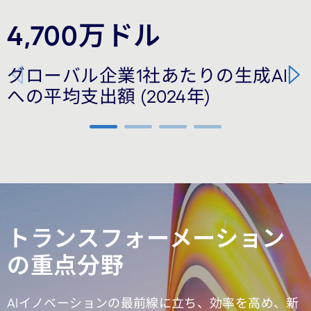
4,700万ドル
Carousel starts
グローバル企業1社あたりの生成AI
への平均支出額 (2024年)
Carousel ends
トランスフォーメーション
の重点分野
AIイノベーションの最前線に立ち、効率を高め、新