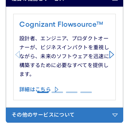
Carousel starts
Cognizant Flowsource™
C
設計者、エンジニア、プロダクトオー
S
ナーが、ビジネスインパクトを重視し
や
ながら、未来のソフトウェアを迅速に
タ
構築するために必要なすべてを提供し
こ
ます。
で
詳細はこちら
詳
Carousel ends
その他のサービスについて