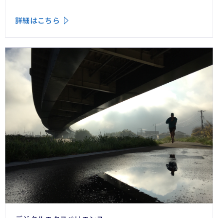
フェーズで起きているパーソナライゼーションの罠を、
第3回では Learn フェーズで再定義されつつあるブラン
詳細はこちら
ドの可視性を、第4回では CMO と CEO が共有すべき5
つの問いを論じた。シリーズの最終回となる本稿は、こ
れらの議論を日本市場の文脈に着地させる。そして、希
望の視座を提示したい——日本の「顧客との関係構
築」が、世界で勝てる時代が、いま始まっている。