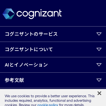
コグニザントのサービス
コグニザントについて
AIとイノベーション
参考文献
We use cookies to provide a better user experience. This
LinkedIn
Twitter
Facebook
Instagram
Youtube
includes required, analytics, functional and advertising
cookies. Review our
cookie policy
for more details.
サイトマップ