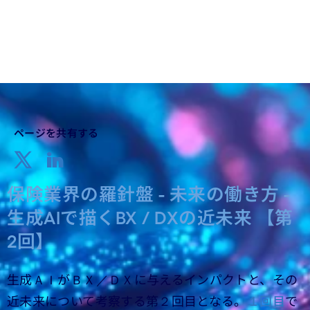
ページを共有する
保険業界の羅針盤 - 未来の働き方 -
生成AIで描くBX / DXの近未来 【第
2回】
生成ＡＩがＢＸ／ＤＸに与えるインパクトと、その
近未来について考察する第２回目となる。
１回目
で