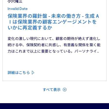
小穴隆三
Invalid Date
保険業界の羅針盤 - 未来の働き方 - 生成Ａ
Ｉは保険業界の顧客エンゲージメントを
いかに再定義するか
変化の激しい現代において、顧客の期待が絶えず進化し
続ける中、保険契約者に共感し、有意義な関係を築く能
力はこれまで以上に重要となっている。パーソナライ
ゼーション、ハイパーオートメーション、顧客中心主義
といったテーマをよく耳にするが、「存在を認められて
いる」「理解されている」と顧客に感じてもらうため
詳細はこちら
に、ＣＲＭシステムやデータ分析、デジタルフロントエ
ンドに数百万単位の投資が行われてきた。
閉じる
すべて表示