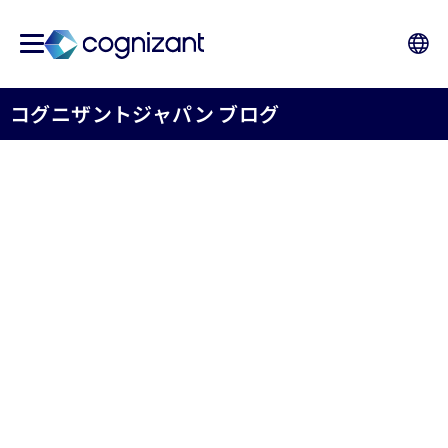
コグニザントジャパン ブログ
保険業界の羅針盤 - 未来の
働き方 - 生成AIで描くBX /
DXの近未来 【第2回】
コグニザントジャパン株式会社保険事業部
2025年04月28日