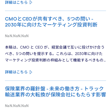
詳細はこちら
パーソナライゼーションの罠を、第3回では Learn フェーズ
で再定義されつつあるブランドの可視性を、第4回では
CMO と CEO が共有すべき5つの問いを論じた。シリーズ
CMOとCEOが共有すべき、5つの問い -
の最終回となる本稿は、これらの議論を日本市場の文脈に
2030年に向けたマーケティング投資判断
着地させる。そして、希望の視座を提示したい——日本の
「顧客との関係構築」が、世界で勝てる時代が、いま始
NaN.NaN.NaN
まっている。
本稿は、CMO と CEO が、経営会議で互いに投げかけ合う
べき、5つの問いを提示する。これらは、2030年に向けた
マーケティング投資判断の枠組みとして機能するべきもの
である。
詳細はこちら
保険業界の羅針盤 - 未来の働き方 - トラック
輸送業界の大転換が保険会社にもたらす影響
NaN.NaN.NaN