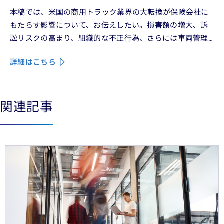
本稿では、米国の商用トラック業界の大転換が保険会社に
もたらす影響について、お伝えしたい。損害額の増大、訴
訟リスクの高まり、組織的な不正行為、さらには車両管理
業務の急速なデジタル化により、この業界は再編の渦中に
詳細はこちら
ある。
関連記事
See less
See more