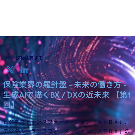
ページを共有する
保険業界の羅針盤 - 未来の働き方 -
生成AIで描くBX / DXの近未来 【第1
回】
ビジネストランスフォーメーション（以下ＢＸ）、
デジタルトランスフォーメーション（以下ＤＸ）の