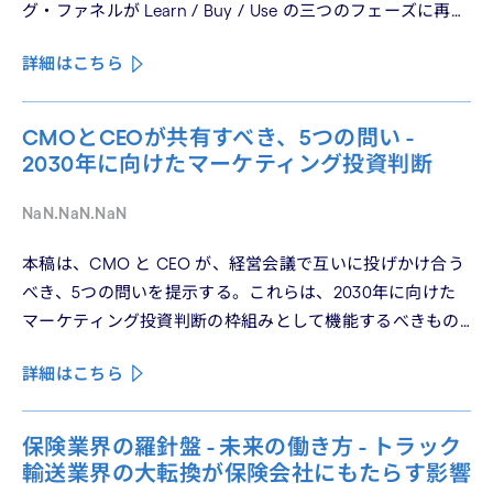
グ・ファネルが Learn / Buy / Use の三つのフェーズに再構
造化される構造を、第2回では Use フェーズで起きている
詳細はこちら
パーソナライゼーションの罠を、第3回では Learn フェーズ
で再定義されつつあるブランドの可視性を、第4回では
CMO と CEO が共有すべき5つの問いを論じた。シリーズ
CMOとCEOが共有すべき、5つの問い -
の最終回となる本稿は、これらの議論を日本市場の文脈に
2030年に向けたマーケティング投資判断
着地させる。そして、希望の視座を提示したい——日本の
「顧客との関係構築」が、世界で勝てる時代が、いま始
NaN.NaN.NaN
まっている。
本稿は、CMO と CEO が、経営会議で互いに投げかけ合う
べき、5つの問いを提示する。これらは、2030年に向けた
マーケティング投資判断の枠組みとして機能するべきもの
である。
詳細はこちら
保険業界の羅針盤 - 未来の働き方 - トラック
輸送業界の大転換が保険会社にもたらす影響