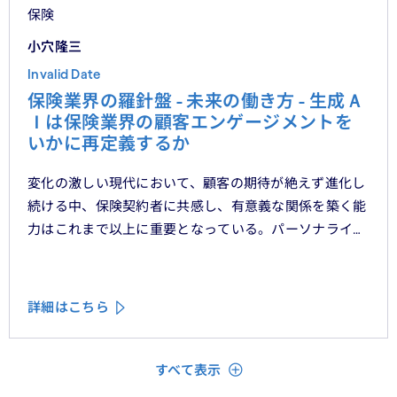
保険
小穴隆三
Invalid Date
保険業界の羅針盤 - 未来の働き方 - 生成Ａ
Ｉは保険業界の顧客エンゲージメントを
いかに再定義するか
変化の激しい現代において、顧客の期待が絶えず進化し
続ける中、保険契約者に共感し、有意義な関係を築く能
力はこれまで以上に重要となっている。パーソナライ
ゼーション、ハイパーオートメーション、顧客中心主義
といったテーマをよく耳にするが、「存在を認められて
いる」「理解されている」と顧客に感じてもらうため
詳細はこちら
に、ＣＲＭシステムやデータ分析、デジタルフロントエ
ンドに数百万単位の投資が行われてきた。
閉じる
すべて表示