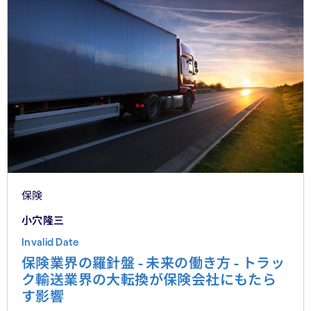
保険
小穴隆三
Invalid Date
保険業界の羅針盤 - 未来の働き方 - トラッ
ク輸送業界の大転換が保険会社にもたら
す影響