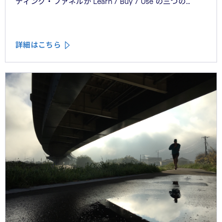
ティング・ファネルが Learn / Buy / Use の三つの
フェーズに再構造化される構造を、第2回では Use
フェーズで起きているパーソナライゼーションの罠を、
第3回では Learn フェーズで再定義されつつあるブラン
詳細はこちら
ドの可視性を、第4回では CMO と CEO が共有すべき5
つの問いを論じた。シリーズの最終回となる本稿は、こ
れらの議論を日本市場の文脈に着地させる。そして、希
望の視座を提示したい——日本の「顧客との関係構
築」が、世界で勝てる時代が、いま始まっている。