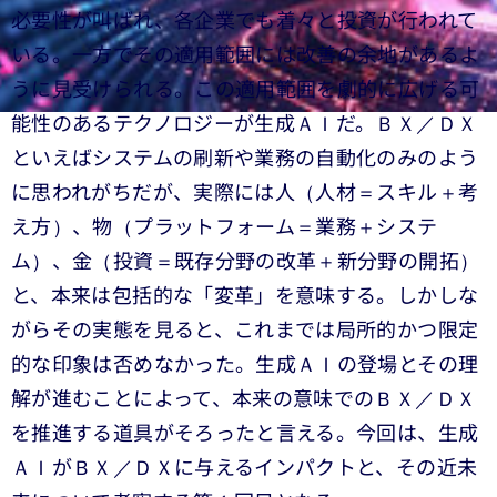
必要性が叫ばれ、各企業でも着々と投資が行われて
いる。一方でその適用範囲には改善の余地があるよ
うに見受けられる。この適用範囲を劇的に広げる可
能性のあるテクノロジーが生成ＡＩだ。ＢＸ／ＤＸ
といえばシステムの刷新や業務の自動化のみのよう
に思われがちだが、実際には人（人材＝スキル＋考
え方）、物（プラットフォーム＝業務＋システ
ム）、金（投資＝既存分野の改革＋新分野の開拓）
と、本来は包括的な「変革」を意味する。しかしな
がらその実態を見ると、これまでは局所的かつ限定
的な印象は否めなかった。生成ＡＩの登場とその理
解が進むことによって、本来の意味でのＢＸ／ＤＸ
を推進する道具がそろったと言える。今回は、生成
ＡＩがＢＸ／ＤＸに与えるインパクトと、その近未