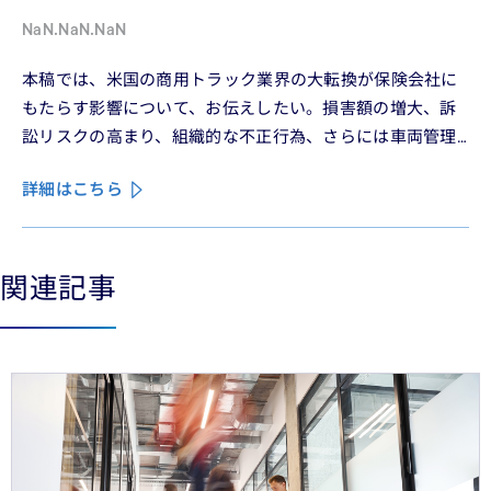
NaN.NaN.NaN
本稿では、米国の商用トラック業界の大転換が保険会社に
もたらす影響について、お伝えしたい。損害額の増大、訴
訟リスクの高まり、組織的な不正行為、さらには車両管理
業務の急速なデジタル化により、この業界は再編の渦中に
詳細はこちら
ある。
関連記事
See less
See more