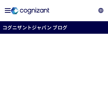
コグニザントジャパン ブログ
保険業界の羅針盤 - 未来の
働き方 - 生成AIで描くBX /
DXの近未来 【第1回】
コグニザントジャパン株式会社保険事業部
2024年11月25日