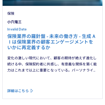
保険
小穴隆三
Invalid Date
保険業界の羅針盤 - 未来の働き方 - 生成Ａ
Ｉは保険業界の顧客エンゲージメントを
いかに再定義するか
変化の激しい現代において、顧客の期待が絶えず進化し
続ける中、保険契約者に共感し、有意義な関係を築く能
力はこれまで以上に重要となっている。パーソナライ
ゼーション、ハイパーオートメーション、顧客中心主義
といったテーマをよく耳にするが、「存在を認められて
いる」「理解されている」と顧客に感じてもらうため
詳細はこちら
に、ＣＲＭシステムやデータ分析、デジタルフロントエ
ンドに数百万単位の投資が行われてきた。