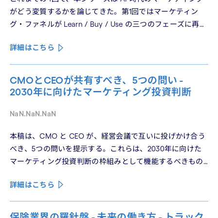
がどう変質するかを論じてきた。第1回ではマーケティン
グ・ファネルが Learn / Buy / Use の三つのフェーズに再構
造化される構造を、第2回では Use フェーズで起きている
詳細はこちら
パーソナライゼーションの罠を、第3回では Learn フェーズ
で再定義されつつあるブランドの可視性を、第4回では
CMO と CEO が共有すべき5つの問いを論じた。シリーズ
CMOとCEOが共有すべき、5つの問い -
の最終回となる本稿は、これらの議論を日本市場の文脈に
2030年に向けたマーケティング投資判断
着地させる。そして、希望の視座を提示したい——日本の
「顧客との関係構築」が、世界で勝てる時代が、いま始
NaN.NaN.NaN
まっている。
本稿は、CMO と CEO が、経営会議で互いに投げかけ合う
べき、5つの問いを提示する。これらは、2030年に向けた
マーケティング投資判断の枠組みとして機能するべきもの
である。
詳細はこちら
保険業界の羅針盤 - 未来の働き方 - トラック