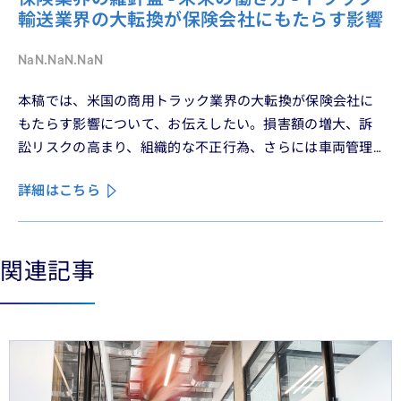
輸送業界の大転換が保険会社にもたらす影響
NaN.NaN.NaN
本稿では、米国の商用トラック業界の大転換が保険会社に
もたらす影響について、お伝えしたい。損害額の増大、訴
訟リスクの高まり、組織的な不正行為、さらには車両管理
業務の急速なデジタル化により、この業界は再編の渦中に
詳細はこちら
ある。
関連記事
See less
See more