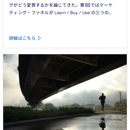
グがどう変質するかを論じてきた。第1回ではマーケ
ティング・ファネルが Learn / Buy / Use の三つの
フェーズに再構造化される構造を、第2回では Use
フェーズで起きているパーソナライゼーションの罠を、
第3回では Learn フェーズで再定義されつつあるブラン
詳細はこちら
ドの可視性を、第4回では CMO と CEO が共有すべき5
つの問いを論じた。シリーズの最終回となる本稿は、こ
れらの議論を日本市場の文脈に着地させる。そして、希
望の視座を提示したい——日本の「顧客との関係構
築」が、世界で勝てる時代が、いま始まっている。