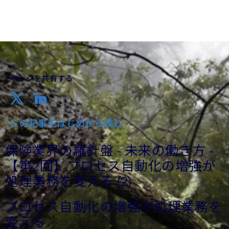
ページを共有する
*この記事をはじめから読む
保険業界の羅針盤 - 未来の働き方 -
【第2回】プロセス自動化の増強が
処理業務を変える (2)
プロセス自動化の増強が処理業務を
変える