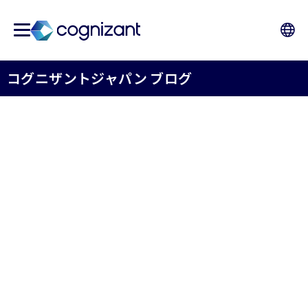
コグニザントジャパン ブログ
保険業界の羅針盤 - 未来の
働き方 -【第2回】(2)
プロセス自動化の増強が処理業務を変える
2022年07月26日