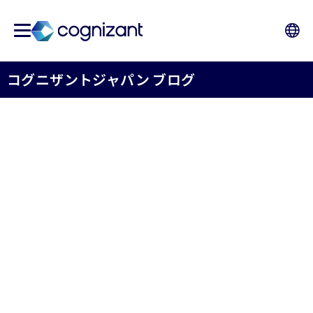
コグニザントジャパン ブログ
保険業界の羅針盤 - 未来の
働き方 -【第2回】
プロセス自動化の増強が処理業務を変える
2022年07月26日