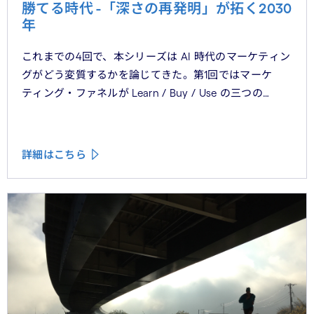
勝てる時代 -「深さの再発明」が拓く2030
年
これまでの4回で、本シリーズは AI 時代のマーケティン
グがどう変質するかを論じてきた。第1回ではマーケ
ティング・ファネルが Learn / Buy / Use の三つの
フェーズに再構造化される構造を、第2回では Use
フェーズで起きているパーソナライゼーションの罠を、
第3回では Learn フェーズで再定義されつつあるブラン
詳細はこちら
ドの可視性を、第4回では CMO と CEO が共有すべき5
つの問いを論じた。シリーズの最終回となる本稿は、こ
れらの議論を日本市場の文脈に着地させる。そして、希
望の視座を提示したい——日本の「顧客との関係構
築」が、世界で勝てる時代が、いま始まっている。