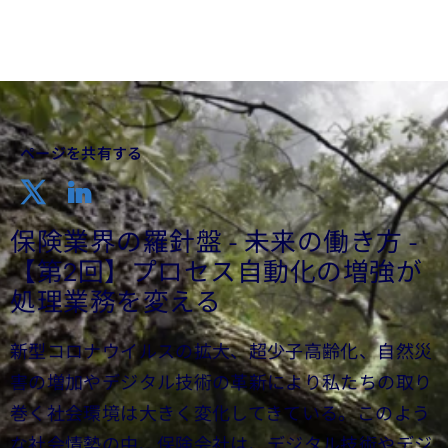
ページを共有する
保険業界の羅針盤 - 未来の働き方 -
【第2回】プロセス自動化の増強が
処理業務を変える
新型コロナウイルスの拡大、超少子高齢化、自然災
害の増加やデジタル技術の革新により私たちの取り
巻く社会環境は大きく変化してきている。このよう
な社会情勢の中、保険会社は、デジタル技術やデジ