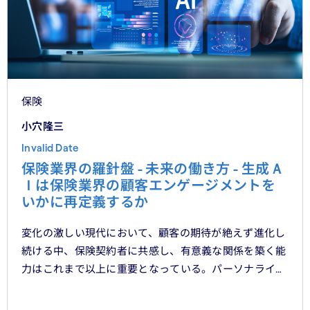
保険
小穴隆三
Invalid Date
保険業界の羅針盤 - 未来の働き方 - 生成Ａ
Ｉは保険業界の顧客エンゲージメントを
いかに再定義するか
変化の激しい現代において、顧客の期待が絶えず進化し
続ける中、保険契約者に共感し、有意義な関係を築く能
力はこれまで以上に重要となっている。パーソナライ
ゼーション、ハイパーオートメーション、顧客中心主義
といったテーマをよく耳にするが、「存在を認められて