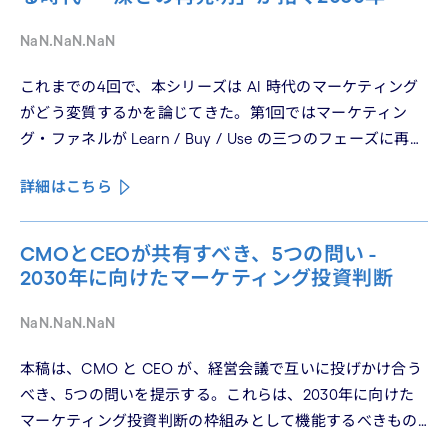
NaN.NaN.NaN
これまでの4回で、本シリーズは AI 時代のマーケティング
がどう変質するかを論じてきた。第1回ではマーケティン
グ・ファネルが Learn / Buy / Use の三つのフェーズに再構
造化される構造を、第2回では Use フェーズで起きている
詳細はこちら
パーソナライゼーションの罠を、第3回では Learn フェーズ
で再定義されつつあるブランドの可視性を、第4回では
CMO と CEO が共有すべき5つの問いを論じた。シリーズ
CMOとCEOが共有すべき、5つの問い -
の最終回となる本稿は、これらの議論を日本市場の文脈に
2030年に向けたマーケティング投資判断
着地させる。そして、希望の視座を提示したい——日本の
「顧客との関係構築」が、世界で勝てる時代が、いま始
NaN.NaN.NaN
まっている。
本稿は、CMO と CEO が、経営会議で互いに投げかけ合う
べき、5つの問いを提示する。これらは、2030年に向けた
マーケティング投資判断の枠組みとして機能するべきもの
である。