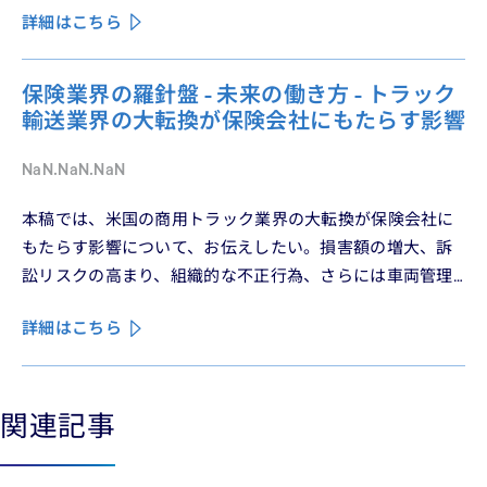
詳細はこちら
保険業界の羅針盤 - 未来の働き方 - トラック
輸送業界の大転換が保険会社にもたらす影響
NaN.NaN.NaN
本稿では、米国の商用トラック業界の大転換が保険会社に
もたらす影響について、お伝えしたい。損害額の増大、訴
訟リスクの高まり、組織的な不正行為、さらには車両管理
業務の急速なデジタル化により、この業界は再編の渦中に
詳細はこちら
ある。
関連記事
See less
See more