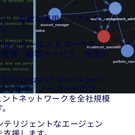
現し、柔軟な運用、リアルタイ
す。
は、セールス & マーケティ
ン管理、顧客サービス、保険引
ognizant® Multi-Agent
を可能にします。ノーコードのフ
ェントネットワークを全社規模
す。
ンテリジェントなエージェン
を支援します。