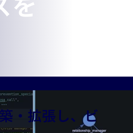
スを
構築・拡張し、ビ