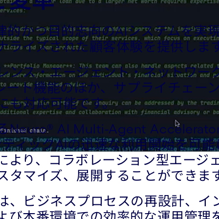
律的かつ目的志向のAIシステムを実
ナライズされた顧客体験を提供しま
レンス・エージェント・ネットワーク
ポレート機能のほか、サプライチェー
にも対応可能です。
I Multi-Agent AcceleratorとC
エージェンティックAIの迅速な利用開始
により、コラボレーション型エージ
スタマイズ、展開することができま
は、ビジネスプロセスの再設計、イ
よび本番環境での効率的な運用管理