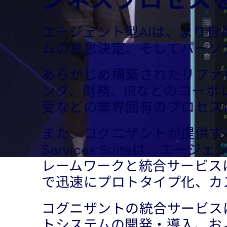
エージェント型AIは、より自
ムの意思決定、そしてパーソ
あらかじめ構築されたリファ
ング、財務、IRなどのコー
受などの業界固有のプロセス
また、コグニザントが提供するNeuro® A
Services Suiteは、
レームワークと統合サービス
で迅速にプロトタイプ化、カ
コグニザントの統合サービス
トシステムの開発・導入、お