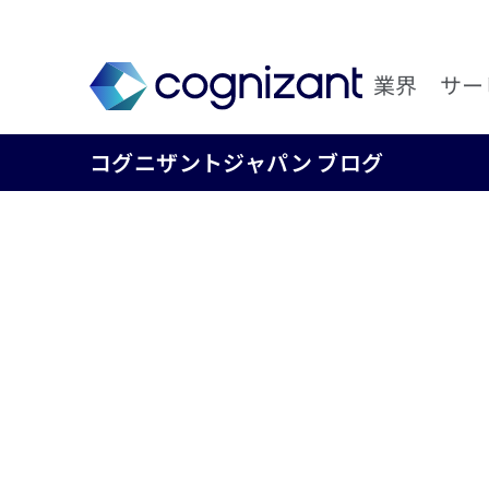
業界
サー
コグニザントジャパン ブログ
エージェント型A
材変革の推進
コグニザントジャパン株式会社
2025年7月