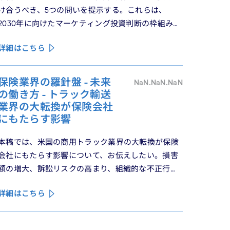
け合うべき、5つの問いを提示する。これらは、
2030年に向けたマーケティング投資判断の枠組みと
して機能するべきものである。
詳細はこちら
保険業界の羅針盤 - 未来
NaN.NaN.NaN
の働き方 - トラック輸送
業界の大転換が保険会社
にもたらす影響
本稿では、米国の商用トラック業界の大転換が保険
会社にもたらす影響について、お伝えしたい。損害
額の増大、訴訟リスクの高まり、組織的な不正行
為、さらには車両管理業務の急速なデジタル化によ
詳細はこちら
り、この業界は再編の渦中にある。