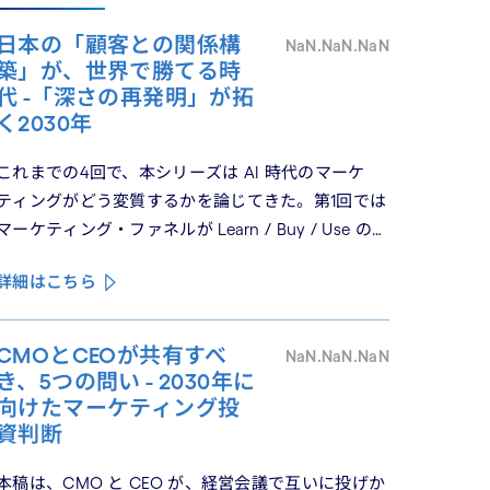
日本の「顧客との関係構
NaN.NaN.NaN
築」が、世界で勝てる時
代 -「深さの再発明」が拓
く2030年
これまでの4回で、本シリーズは AI 時代のマーケ
ティングがどう変質するかを論じてきた。第1回では
マーケティング・ファネルが Learn / Buy / Use の三
つのフェーズに再構造化される構造を、第2回では
詳細はこちら
Use フェーズで起きているパーソナライゼーション
の罠を、第3回では Learn フェーズで再定義されつ
つあるブランドの可視性を、第4回では CMO と
CMOとCEOが共有すべ
NaN.NaN.NaN
CEO が共有すべき5つの問いを論じた。シリーズの
き、5つの問い - 2030年に
最終回となる本稿は、これらの議論を日本市場の文
向けたマーケティング投
脈に着地させる。そして、希望の視座を提示したい
資判断
——日本の「顧客との関係構築」が、世界で勝てる
本稿は、CMO と CEO が、経営会議で互いに投げか
時代が、いま始まっている。