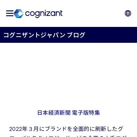
コグニザントジャパン ブログ
日本市場でさらなる飛躍に邁進（まいしん）するコ
グニザントジャパン “Intuition engineered”で多く
のお客さまに大きな成功を
日本経済新聞 電子版特集
2022年３月にブランドを全面的に刷新したグ