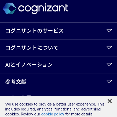
コグニザントのサービス
コグニザントについて
AIとイノベーション
参考文献
LinkedIn
Twitter
Facebook
Instagram
Youtube
We use cookies to provide a better user experience. This
includes required, analytics, functional and advertising
サイトマップ
cookies. Review our
cookie policy
for more details.
利用規約