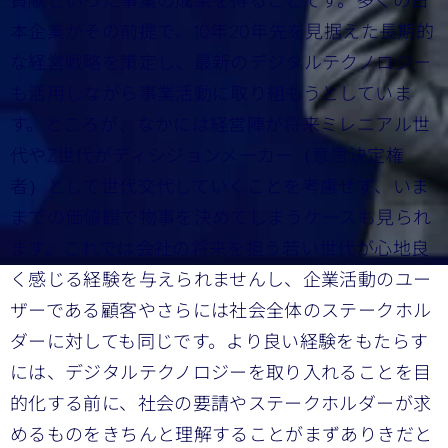
貢献といった事業の成果を得ることです。多くの日
本企業がその前提で、10年20年先を見据えた長期的
な経営戦略を策定し、最新のデジタルテクノロジー
も活用しながら事業活動に取り組もうとしていま
す。ところが、なかには経営陣が将来ミレニアル世
代やZ世代がディシジョンメーカー（意思決定権
者）として世代交代していくことを考慮せず、いま
までの価値観で物事を決めてしまうケースも見られ
ます。これでは会社の将来を担う若い世代が心地良
く感じる経験を与えられませんし、企業活動のユー
ザーである顧客やさらには社会全体のステークホル
ダーに対しても同じです。より良い経験をもたらす
には、デジタルテクノロジーを取り入れることを目
的化する前に、社会の要請やステークホルダーが求
めるものをきちんと理解することがまずありきだと