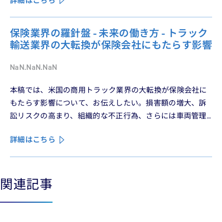
詳細はこちら
保険業界の羅針盤 - 未来の働き方 - トラック
輸送業界の大転換が保険会社にもたらす影響
NaN.NaN.NaN
本稿では、米国の商用トラック業界の大転換が保険会社に
もたらす影響について、お伝えしたい。損害額の増大、訴
訟リスクの高まり、組織的な不正行為、さらには車両管理
業務の急速なデジタル化により、この業界は再編の渦中に
詳細はこちら
ある。
関連記事
See less
See more