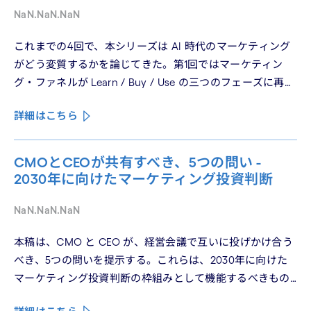
NaN.NaN.NaN
これまでの4回で、本シリーズは AI 時代のマーケティング
がどう変質するかを論じてきた。第1回ではマーケティン
グ・ファネルが Learn / Buy / Use の三つのフェーズに再構
造化される構造を、第2回では Use フェーズで起きている
詳細はこちら
パーソナライゼーションの罠を、第3回では Learn フェーズ
で再定義されつつあるブランドの可視性を、第4回では
CMO と CEO が共有すべき5つの問いを論じた。シリーズ
CMOとCEOが共有すべき、5つの問い -
の最終回となる本稿は、これらの議論を日本市場の文脈に
2030年に向けたマーケティング投資判断
着地させる。そして、希望の視座を提示したい——日本の
「顧客との関係構築」が、世界で勝てる時代が、いま始
NaN.NaN.NaN
まっている。
本稿は、CMO と CEO が、経営会議で互いに投げかけ合う
べき、5つの問いを提示する。これらは、2030年に向けた
マーケティング投資判断の枠組みとして機能するべきもの
である。