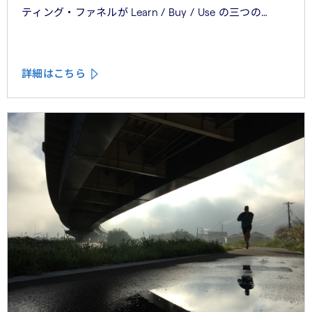
ティング・ファネルが Learn / Buy / Use の三つの
フェーズに再構造化される構造を、第2回では Use
フェーズで起きているパーソナライゼーションの罠を、
第3回では Learn フェーズで再定義されつつあるブラン
詳細はこちら
ドの可視性を、第4回では CMO と CEO が共有すべき5
つの問いを論じた。シリーズの最終回となる本稿は、こ
れらの議論を日本市場の文脈に着地させる。そして、希
望の視座を提示したい——日本の「顧客との関係構
築」が、世界で勝てる時代が、いま始まっている。