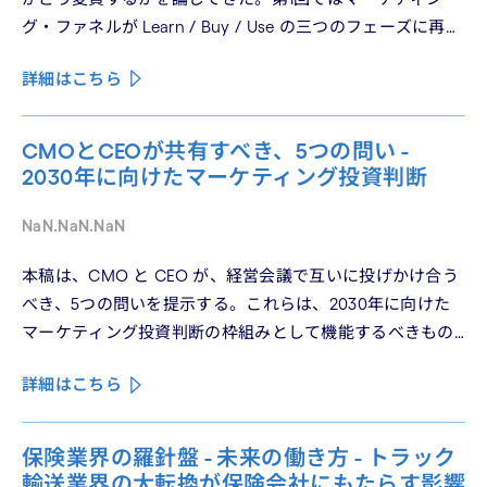
グ・ファネルが Learn / Buy / Use の三つのフェーズに再構
造化される構造を、第2回では Use フェーズで起きている
詳細はこちら
パーソナライゼーションの罠を、第3回では Learn フェーズ
で再定義されつつあるブランドの可視性を、第4回では
CMO と CEO が共有すべき5つの問いを論じた。シリーズ
CMOとCEOが共有すべき、5つの問い -
の最終回となる本稿は、これらの議論を日本市場の文脈に
2030年に向けたマーケティング投資判断
着地させる。そして、希望の視座を提示したい——日本の
「顧客との関係構築」が、世界で勝てる時代が、いま始
NaN.NaN.NaN
まっている。
本稿は、CMO と CEO が、経営会議で互いに投げかけ合う
べき、5つの問いを提示する。これらは、2030年に向けた
マーケティング投資判断の枠組みとして機能するべきもの
である。
詳細はこちら
保険業界の羅針盤 - 未来の働き方 - トラック
輸送業界の大転換が保険会社にもたらす影響