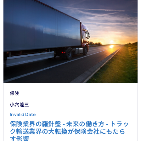
保険
小穴隆三
Invalid Date
保険業界の羅針盤 - 未来の働き方 - トラッ
ク輸送業界の大転換が保険会社にもたら
す影響