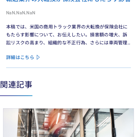
NaN.NaN.NaN
本稿では、米国の商用トラック業界の大転換が保険会社に
もたらす影響について、お伝えしたい。損害額の増大、訴
訟リスクの高まり、組織的な不正行為、さらには車両管理
業務の急速なデジタル化により、この業界は再編の渦中に
詳細はこちら
ある。
関連記事
See less
See more