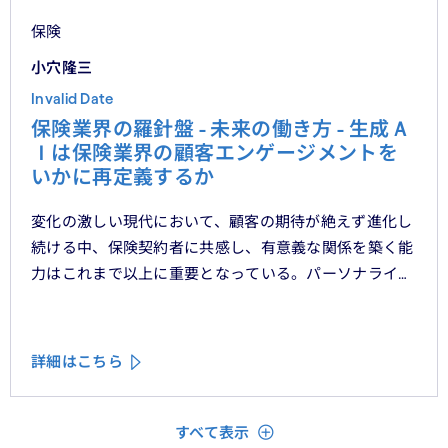
保険
小穴隆三
Invalid Date
保険業界の羅針盤 - 未来の働き方 - 生成Ａ
Ｉは保険業界の顧客エンゲージメントを
いかに再定義するか
変化の激しい現代において、顧客の期待が絶えず進化し
続ける中、保険契約者に共感し、有意義な関係を築く能
力はこれまで以上に重要となっている。パーソナライ
ゼーション、ハイパーオートメーション、顧客中心主義
といったテーマをよく耳にするが、「存在を認められて
いる」「理解されている」と顧客に感じてもらうため
詳細はこちら
に、ＣＲＭシステムやデータ分析、デジタルフロントエ
ンドに数百万単位の投資が行われてきた。
閉じる
すべて表示