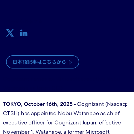
ページを共有する
日本語記事はこちらから
Cognizant names ex-Microsoft executive Nobu
Watanabe as Japan CEO
TOKYO, October 16th, 2025 -
Cognizant (Nasdaq:
CTSH) has appointed Nobu Watanabe as chief
executive officer for Cognizant Japan, effective
November 1. Watanabe, a former Microsoft