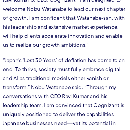
Ravi Kumar S, CEO, Cognizant. “I am delighted to
welcome Nobu Watanabe to lead our next chapter
of growth. I am confident that Watanabe-san, with
his leadership and extensive market experience,
will help clients accelerate innovation and enable
us to realize our growth ambitions.”
“Japan’s ‘Lost 30 Years’ of deflation has come to an
end. To thrive, society must fully embrace digital
and AI as traditional models either vanish or
transform,” Nobu Watanabe said. “Through my
conversations with CEO Ravi Kumar and his
leadership team, I am convinced that Cognizant is
uniquely positioned to deliver the capabilities
Japanese businesses need—yet its potential in