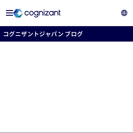
コグニザントジャパン ブログ
Cognizant names ex-Microsoft
executive Nobu Watanabe as
Japan CEO
Cognizant Japan KK
October 16th, 2025