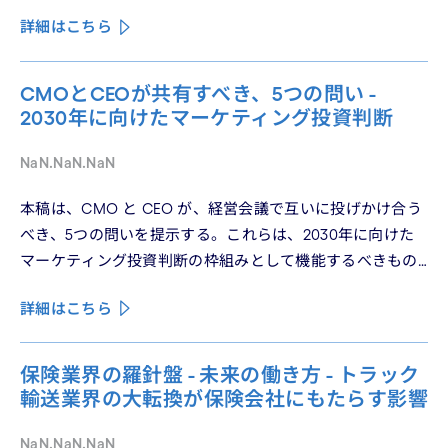
造化される構造を、第2回では Use フェーズで起きている
詳細はこちら
パーソナライゼーションの罠を、第3回では Learn フェーズ
で再定義されつつあるブランドの可視性を、第4回では
CMO と CEO が共有すべき5つの問いを論じた。シリーズ
CMOとCEOが共有すべき、5つの問い -
の最終回となる本稿は、これらの議論を日本市場の文脈に
2030年に向けたマーケティング投資判断
着地させる。そして、希望の視座を提示したい——日本の
「顧客との関係構築」が、世界で勝てる時代が、いま始
NaN.NaN.NaN
まっている。
本稿は、CMO と CEO が、経営会議で互いに投げかけ合う
べき、5つの問いを提示する。これらは、2030年に向けた
マーケティング投資判断の枠組みとして機能するべきもの
である。
詳細はこちら
保険業界の羅針盤 - 未来の働き方 - トラック
輸送業界の大転換が保険会社にもたらす影響
NaN.NaN.NaN