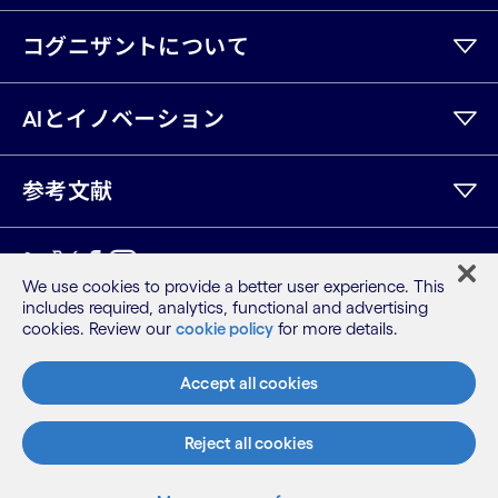
コグニザントについて
AIとイノベーション
参考文献
LinkedIn
Twitter
Facebook
Instagram
Youtube
We use cookies to provide a better user experience. This
includes required, analytics, functional and advertising
サイトマップ
cookies. Review our
cookie policy
for more details.
利用規約
プライバシーポリシー
Accept all cookies
Cookieポリシー
©2026 Cognizant, all rights reserved
Reject all cookies