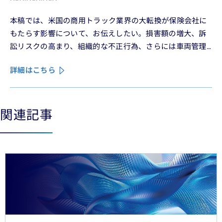
本稿では、米国の商用トラック業界の大転換が保険会社に
もたらす影響について、お伝えしたい。損害額の増大、訴
訟リスクの高まり、組織的な不正行為、さらには車両管理
業務の急速なデジタル化により、この業界は再編の渦中に
詳細はこちら
ある。
関連記事
See less
See more