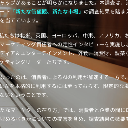
ャップがあることが明らかになりました。本調査は、
ート
「新たな価値観、新たな市場」
の調査結果を踏ま
を当てています。
期、私たちは北米、英国、ヨーロッパ、中東、アフリカ、
マーケティング責任者への定性インタビューを実施し
ディア＆エンターテインメント、外食、消費財、製薬
ケティングリーダーたちです。
なったのは、消費者によるAIの利用が加速する一方で
はAIを本格的に利用するには至っておらず、限定的な
ないということです。
たなマーケターの在り方」では、消費者と企業の間に
埋めるべきかについての提言を含め、調査結果の概要