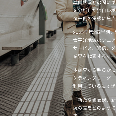
準備状況との間にギ
を分析した独自レポ
ター側の実態に焦点
2025年第2四半
太平洋地域のシニア
サービス、通信、メ
業界を代表するマー
本調査から明らかに
ケティングリーダー
利用しているにすぎ
「新たな価値観、新
況の差をどのように