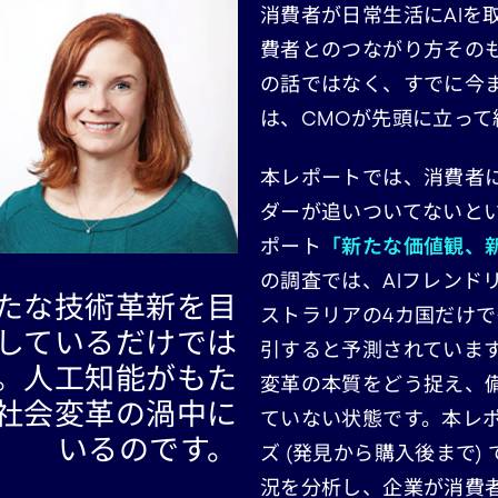
消費者が日常生活にAIを
費者とのつながり方その
の話ではなく、すでに今
は、CMOが先頭に立っ
本レポートでは、消費者に
ダーが追いついてないと
ポート
「新たな価値観、
の調査では、AIフレンド
たな技術革新を目
ストラリアの4カ国だけでも
しているだけでは
引すると予測されていま
。人工知能がもた
変革の本質をどう捉え、
社会変革の渦中に
ていない状態です。本レ
いるのです。
ズ (発見から購入後まで)
況を分析し、企業が消費者