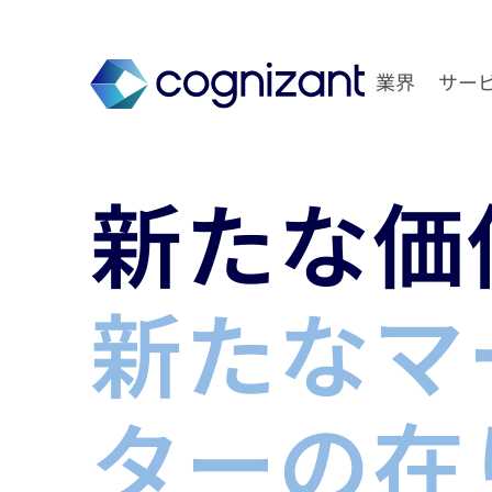
業界
サー
新たな価
新たなマ
ターの在