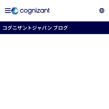
コグニザントジャパン ブログ
生成AIの活用に向けて日本
企業が乗り越えるべき障壁
コグニザントジャパン株式会社
2025年04月15日