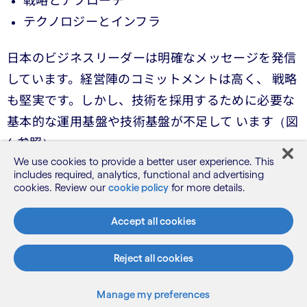
戦略とアプローチ
テクノロジーとインフラ
日本のビジネスリーダーは明確なメッセージを発信
しています。経営陣のコミットメントは高く、 戦略
も堅実です。しかし、技術を採用するために必要な
基本的な運用基盤や技術基盤が不足して います（図
6 参照）。
We use cookies to provide a better user experience. This
includes required, analytics, functional and advertising
経営陣のサポートは万全だが、基盤が不足している
cookies. Review our
cookie policy
for more details.
生成 AI に関連する組織の運営の成熟度を、回答者
Accept all cookies
に評価してもらいました。 （3 または 4 と評価した
回答者の割合。4 が一番上のレベル）
Reject all cookies
Manage my preferences