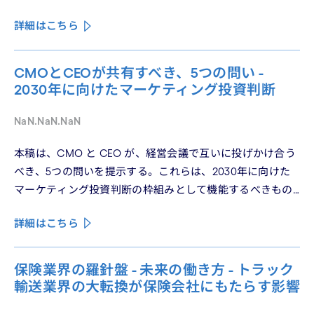
造化される構造を、第2回では Use フェーズで起きている
詳細はこちら
パーソナライゼーションの罠を、第3回では Learn フェーズ
で再定義されつつあるブランドの可視性を、第4回では
CMO と CEO が共有すべき5つの問いを論じた。シリーズ
CMOとCEOが共有すべき、5つの問い -
の最終回となる本稿は、これらの議論を日本市場の文脈に
2030年に向けたマーケティング投資判断
着地させる。そして、希望の視座を提示したい——日本の
「顧客との関係構築」が、世界で勝てる時代が、いま始
NaN.NaN.NaN
まっている。
本稿は、CMO と CEO が、経営会議で互いに投げかけ合う
べき、5つの問いを提示する。これらは、2030年に向けた
マーケティング投資判断の枠組みとして機能するべきもの
である。
詳細はこちら
保険業界の羅針盤 - 未来の働き方 - トラック
輸送業界の大転換が保険会社にもたらす影響