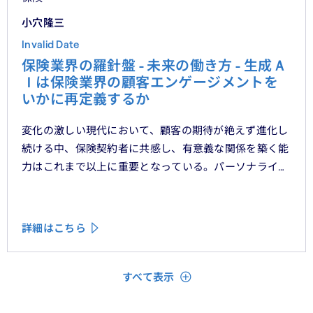
小穴隆三
Invalid Date
保険業界の羅針盤 - 未来の働き方 - 生成Ａ
Ｉは保険業界の顧客エンゲージメントを
いかに再定義するか
変化の激しい現代において、顧客の期待が絶えず進化し
続ける中、保険契約者に共感し、有意義な関係を築く能
力はこれまで以上に重要となっている。パーソナライ
ゼーション、ハイパーオートメーション、顧客中心主義
といったテーマをよく耳にするが、「存在を認められて
いる」「理解されている」と顧客に感じてもらうため
詳細はこちら
に、ＣＲＭシステムやデータ分析、デジタルフロントエ
ンドに数百万単位の投資が行われてきた。
閉じる
すべて表示