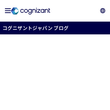
コグニザントジャパン ブログ
保険業界の羅針盤 - 未来の
働き方 - オープン・イン
シュアランスの現在地と展
望
コグニザントジャパン株式会社保険事業部