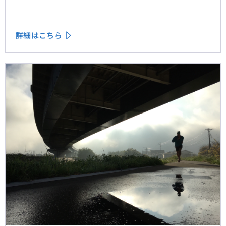
フェーズに再構造化される構造を、第2回では Use
フェーズで起きているパーソナライゼーションの罠を、
第3回では Learn フェーズで再定義されつつあるブラン
詳細はこちら
ドの可視性を、第4回では CMO と CEO が共有すべき5
つの問いを論じた。シリーズの最終回となる本稿は、こ
れらの議論を日本市場の文脈に着地させる。そして、希
望の視座を提示したい——日本の「顧客との関係構
築」が、世界で勝てる時代が、いま始まっている。