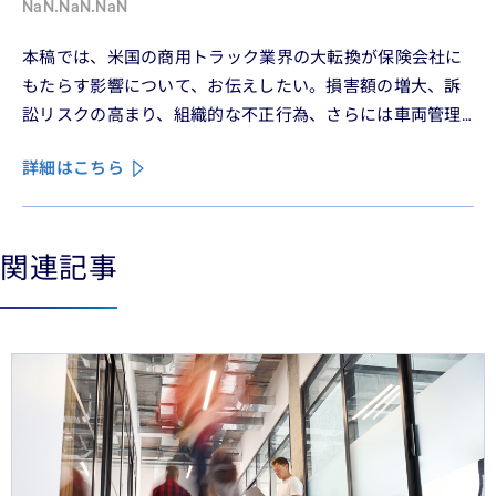
NaN.NaN.NaN
本稿では、米国の商用トラック業界の大転換が保険会社に
もたらす影響について、お伝えしたい。損害額の増大、訴
訟リスクの高まり、組織的な不正行為、さらには車両管理
業務の急速なデジタル化により、この業界は再編の渦中に
詳細はこちら
ある。
関連記事
See less
See more