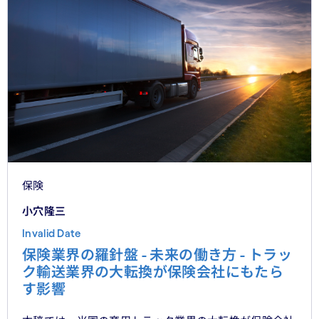
保険
小穴隆三
Invalid Date
保険業界の羅針盤 - 未来の働き方 - トラッ
ク輸送業界の大転換が保険会社にもたら
す影響